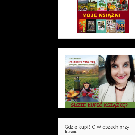
Gdzie kupić O Włoszech przy
kawie