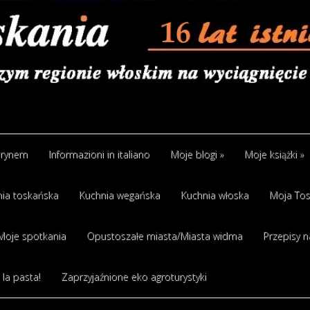
arynem
Informazioni in italiano
Moje blogi
»
Moje książki
»
ia toskańska
Kuchnia wegańska
Kuchnia włoska
Moja Tos
Moje spotkania
Opustoszałe miasta/Miasta widma
Przepisy n
 la pasta!
Zaprzyjaźnione eko agroturystyki