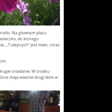
cello. Na glownym placu
iasteczko, do ktorego
c. „Tutejszych” jest malo, coraz
dom.
 drugie sniadanie. W srodku
dzice maja wlasnie drugi dom w