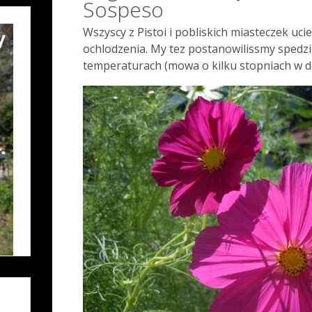
Sospeso
Wszyscy z Pistoi i pobliskich miasteczek uci
ochlodzenia. My tez postanowilissmy spedzi
temperaturach (mowa o kilku stopniach w dol