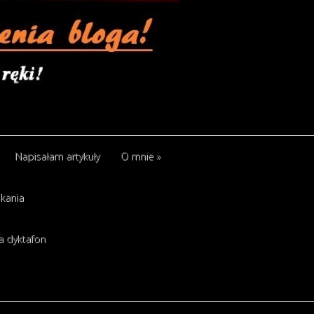
Napisałam artykuły
O mnie
»
kania
a dyktafon