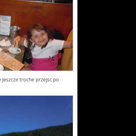
e jeszcze troche przejsc po