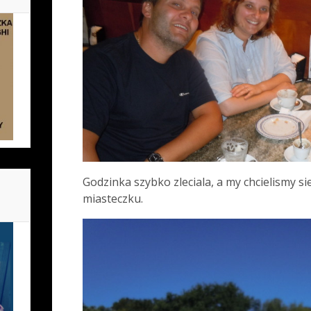
Godzinka szybko zleciala, a my chcielismy si
miasteczku.