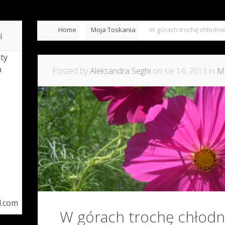
Home
Moja Toskania
W górach trochę chłodni
i
ty
h
Posted by
Aleksandra Seghi
on sie 14, 2013 in
M
l.com
W górach trochę chłodni