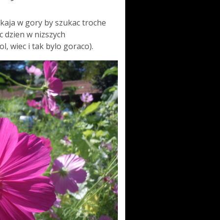
ekaja w gory by szukac troche
c dzien w nizszych
, wiec i tak bylo goraco).