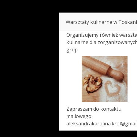
Warsztaty kulinarne w Toskani
Organizujemy również warszta
kulinarne dla zorganizowanyc
grup.
Zapraszam do kontaktu
mailowego:
aleksandrakarolina.krol@gmai