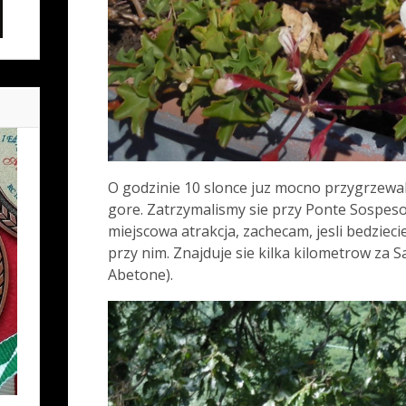
O godzinie 10 slonce juz mocno przygrzewalo
gore. Zatrzymalismy sie przy Ponte Sospeso
miejscowa atrakcja, zachecam, jesli bedziecie
przy nim. Znajduje sie kilka kilometrow za S
Abetone).