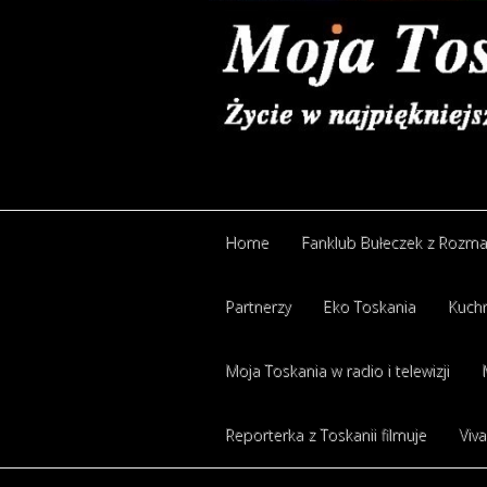
Home
Fanklub Bułeczek z Rozm
Partnerzy
Eko Toskania
Kuchn
Moja Toskania w radio i telewizji
Reporterka z Toskanii filmuje
Viva