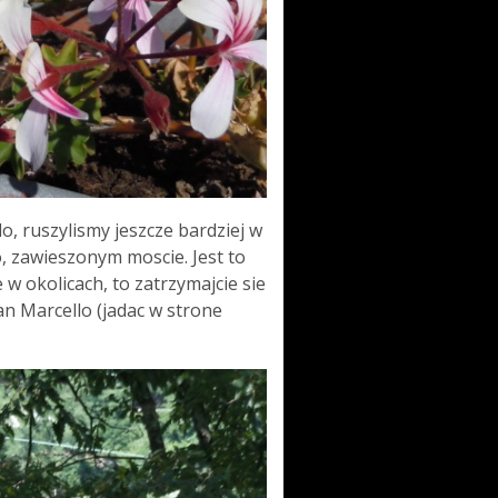
, ruszylismy jeszcze bardziej w
, zawieszonym moscie. Jest to
 w okolicach, to zatrzymajcie sie
an Marcello (jadac w strone