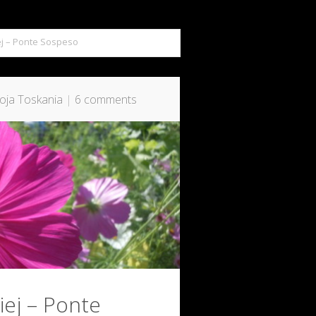
ej – Ponte Sospeso
oja Toskania
|
6 comments
ej – Ponte