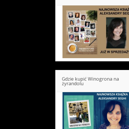
Gdzie kupić Winogrona na
żyrandolu