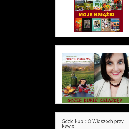
Gdzie kupić O Włoszech przy
kawie