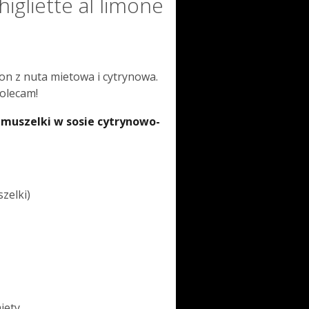
higliette al limone
n z nuta mietowa i cytrynowa.
Polecam!
 muszelki w sosie cytrynowo-
zelki)
iety