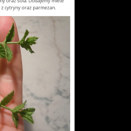
ny oraz sola. Dodajemy miete
 z cytryny oraz parmezan.