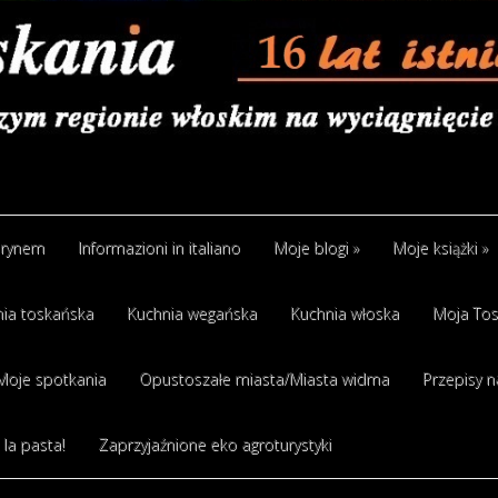
arynem
Informazioni in italiano
Moje blogi
»
Moje książki
»
ia toskańska
Kuchnia wegańska
Kuchnia włoska
Moja Tos
Moje spotkania
Opustoszałe miasta/Miasta widma
Przepisy n
 la pasta!
Zaprzyjaźnione eko agroturystyki