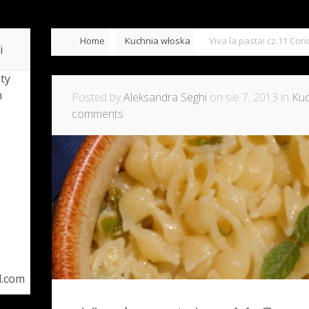
Home
Kuchnia włoska
Viva la pasta! cz.11 Con
i
ty
h
Posted by
Aleksandra Seghi
on sie 7, 2013 in
Kuc
comments
l.com