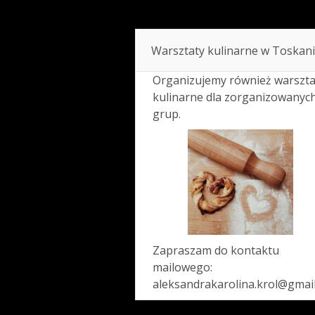
Warsztaty kulinarne w Toskani
Organizujemy również warszta
kulinarne dla zorganizowanyc
grup.
Zapraszam do kontaktu
mailowego:
aleksandrakarolina.krol@gmai