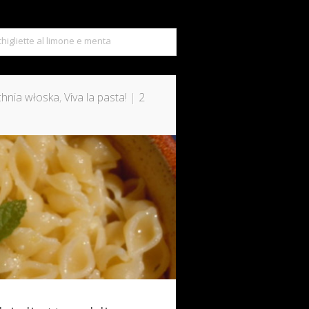
chigliette al limone e menta
hnia włoska
,
Viva la pasta!
|
2