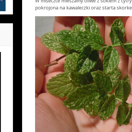
W miseczce mieszamy oliwe z sokiem z cytry
pokrojona na kawaleczki oraz starta skorke