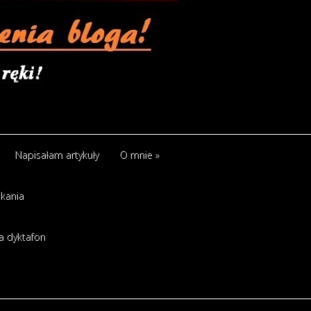
Napisałam artykuły
O mnie
»
kania
a dyktafon