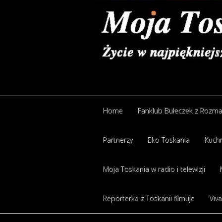
Home
Fanklub Bułeczek z Rozm
Partnerzy
Eko Toskania
Kuchn
Moja Toskania w radio i telewizji
Reporterka z Toskanii filmuje
Viva