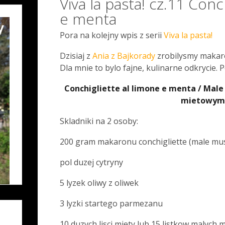
Viva la pasta! cz.11 Conc
e menta
Pora na kolejny wpis z serii
Viva la pasta!
Dzisiaj z
Ania z Bajkorady
zrobilysmy makaro
Dla mnie to bylo fajne, kulinarne odkrycie. 
Conchigliette al limone e menta / Male
mietowym
Skladniki na 2 osoby:
200 gram makaronu conchigliette (male mus
pol duzej cytryny
5 lyzek oliwy z oliwek
3 lyzki startego parmezanu
10 duzych lisci miety lub 15 listkow malych m