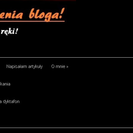
Napisałam artykuły
O mnie
»
kania
a dyktafon