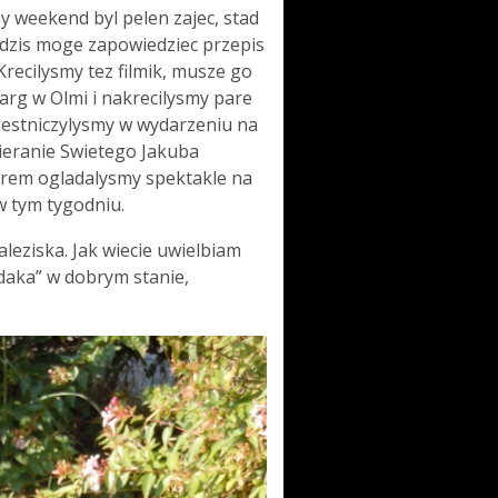
ny weekend byl pelen zajec, stad
dzis moge zapowiedziec przepis
recilysmy tez filmik, musze go
arg w Olmi i nakrecilysmy pare
estniczylysmy w wydarzeniu na
bieranie Swietego Jakuba
orem ogladalysmy spektakle na
 tym tygodniu.
leziska. Jak wiecie uwielbiam
edaka” w dobrym stanie,