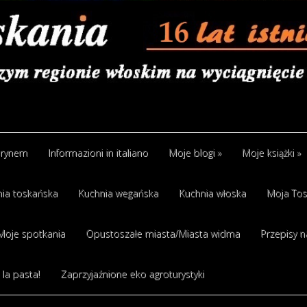
arynem
Informazioni in italiano
Moje blogi
»
Moje książki
»
ia toskańska
Kuchnia wegańska
Kuchnia włoska
Moja Tos
Moje spotkania
Opustoszałe miasta/Miasta widma
Przepisy n
 la pasta!
Zaprzyjaźnione eko agroturystyki