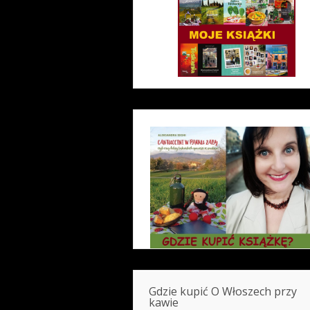
Gdzie kupić O Włoszech przy
kawie