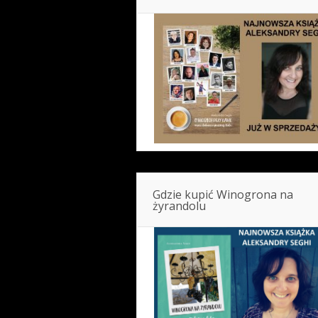
Gdzie kupić Winogrona na
żyrandolu