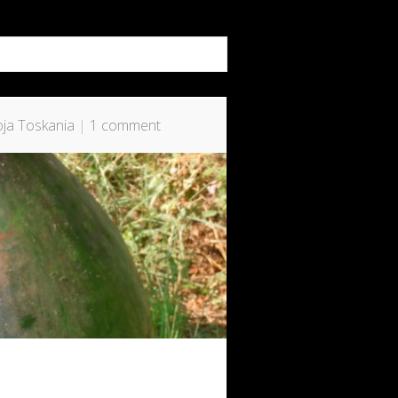
ja Toskania
|
1 comment