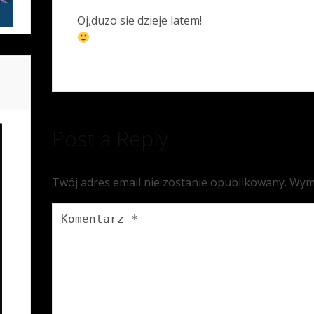
Oj,duzo sie dzieje latem!
Post a Reply
Twój adres email nie zostanie opublikowany.
Wym