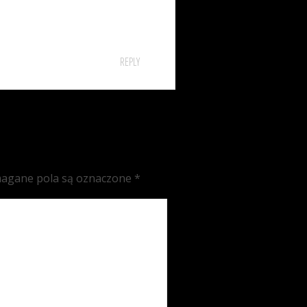
REPLY
agane pola są oznaczone
*