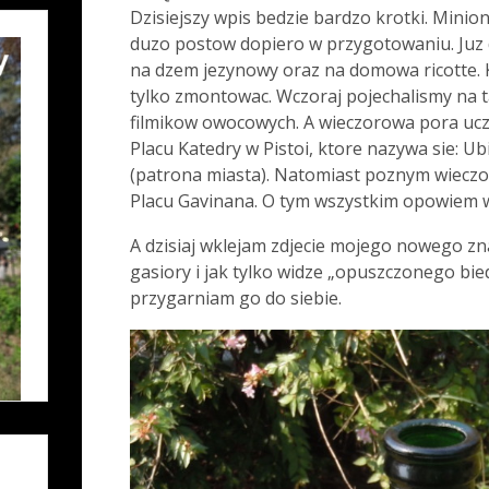
Dzisiejszy wpis bedzie bardzo krotki. Minio
duzo postow dopiero w przygotowaniu. Juz 
na dzem jezynowy oraz na domowa ricotte. K
tylko zmontowac. Wczoraj pojechalismy na t
filmikow owocowych. A wieczorowa pora ucz
Placu Katedry w Pistoi, ktore nazywa sie: U
(patrona miasta). Natomiast poznym wiecz
Placu Gavinana. O tym wszystkim opowiem w
A dzisiaj wklejam zdjecie mojego nowego zna
gasiory i jak tylko widze „opuszczonego bi
przygarniam go do siebie.