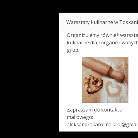
Warsztaty kulinarne w Toskani
Organizujemy również warszta
kulinarne dla zorganizowanyc
grup.
Zapraszam do kontaktu
mailowego:
aleksandrakarolina.krol@gmai