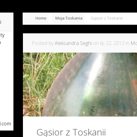
Home
Moja Toskania
Gąsior z Toskanii
i
ty
h
Posted by
Aleksandra Seghi
on lip 22, 2013 in
Mo
l.com
Gąsior z Toskanii