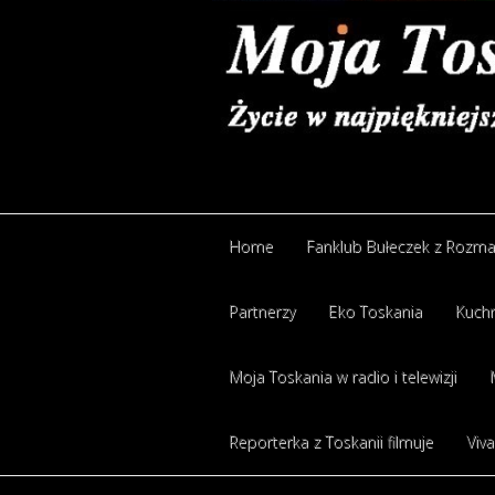
Home
Fanklub Bułeczek z Rozm
Partnerzy
Eko Toskania
Kuchn
Moja Toskania w radio i telewizji
Reporterka z Toskanii filmuje
Viva