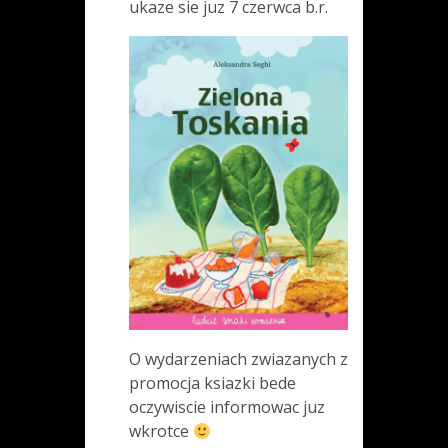
ukaze sie juz 7 czerwca b.r.
O wydarzeniach zwiazanych z
promocja ksiazki bede
oczywiscie informowac juz
wkrotce