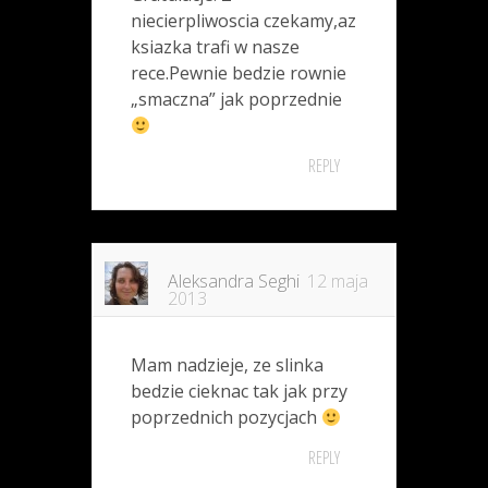
niecierpliwoscia czekamy,az
ksiazka trafi w nasze
rece.Pewnie bedzie rownie
„smaczna” jak poprzednie
REPLY
Aleksandra Seghi
12 maja
2013
Mam nadzieje, ze slinka
bedzie cieknac tak jak przy
poprzednich pozycjach
REPLY