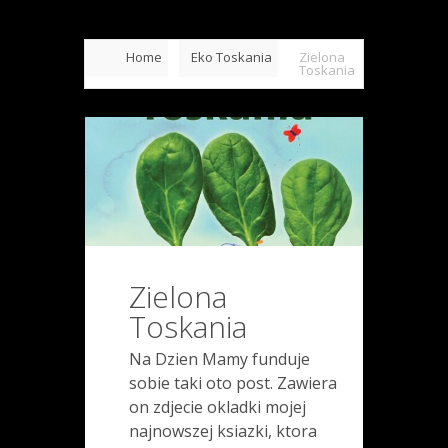
Home
Eko Toskania
Zielona
Toskania
Zielona
Toskania
Na Dzien Mamy funduje
sobie taki oto post. Zawiera
on zdjecie okladki mojej
najnowszej ksiazki, ktora