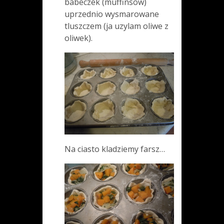
babeczek (muffinsow)
uprzednio wysmarowane
tluszczem (ja uzylam oliwe z
oliwek).
Na ciasto kladziemy farsz…