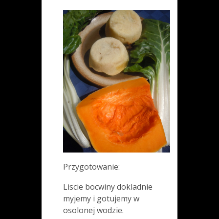
Przygotowanie:
Liscie bocwiny dokladnie
myjemy i gotujemy w
osolonej wodzie.