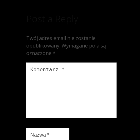
Post a Reply
Twój adres email nie zostanie
opublikowany.
Wymagane pola są
oznaczone
*