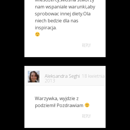
nam wspaniale warunki,aby
sprobowac innej diety.Ola
niech bedzie dla nas
inspiracja.
REPLY
Aleksandra Seghi
18 kwietnia
2013
Warzywka, wyjdzie z
podziemi! Pozdrawiam
REPLY