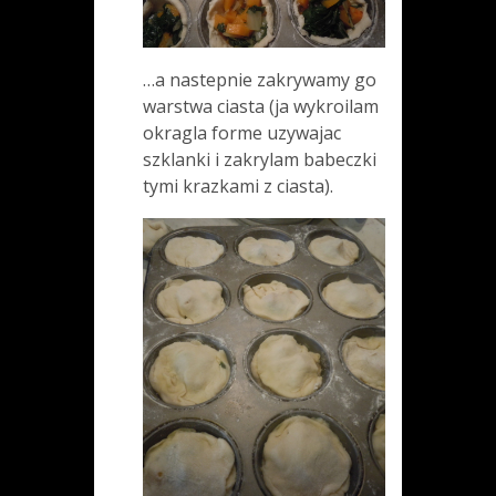
…a nastepnie zakrywamy go
warstwa ciasta (ja wykroilam
okragla forme uzywajac
szklanki i zakrylam babeczki
tymi krazkami z ciasta).