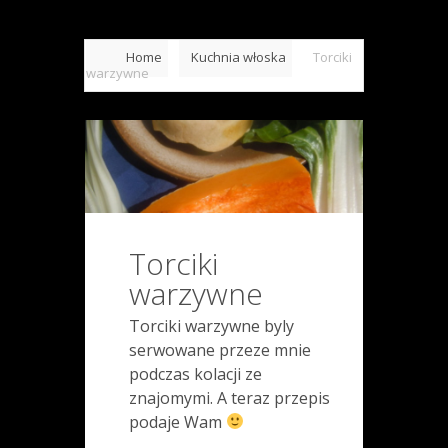
Home
Kuchnia włoska
Torciki
warzywne
Torciki
warzywne
Torciki warzywne byly
serwowane przeze mnie
podczas kolacji ze
znajomymi. A teraz przepis
podaje Wam