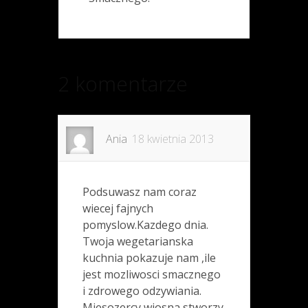
2 komentarze
Ania
18 kwietnia 2013
Podsuwasz nam coraz
wiecej fajnych
pomyslow.Kazdego dnia.
Twoja wegetarianska
kuchnia pokazuje nam ,ile
jest mozliwosci smacznego
i zdrowego odzywiania.
Miesozercy,wiosna stworzy