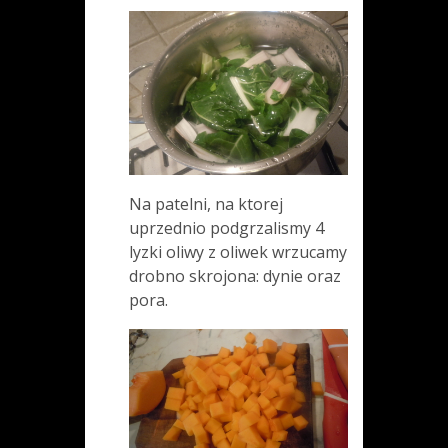
Na patelni, na ktorej
uprzednio podgrzalismy 4
lyzki oliwy z oliwek wrzucamy
drobno skrojona: dynie oraz
pora.