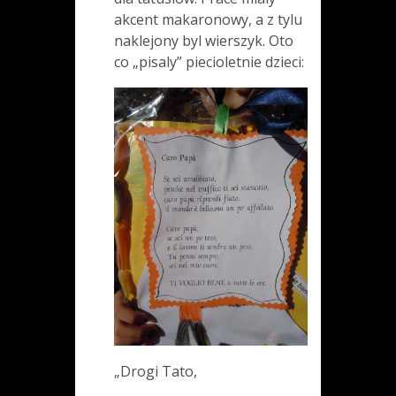
akcent makaronowy, a z tylu
naklejony byl wierszyk. Oto
co „pisaly” piecioletnie dzieci:
„Drogi Tato,