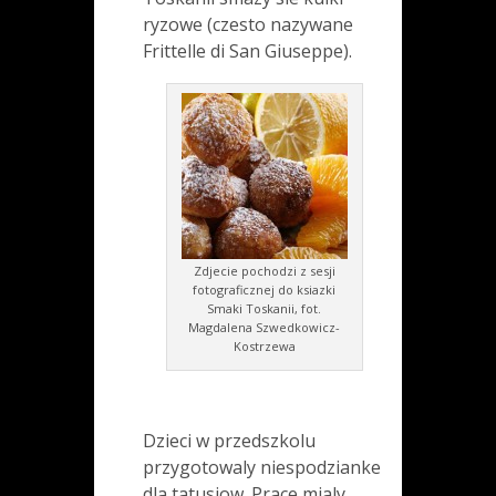
ryzowe (czesto nazywane
Frittelle di San Giuseppe).
Zdjecie pochodzi z sesji
fotograficznej do ksiazki
Smaki Toskanii, fot.
Magdalena Szwedkowicz-
Kostrzewa
Dzieci w przedszkolu
przygotowaly niespodzianke
dla tatusiow. Prace mialy