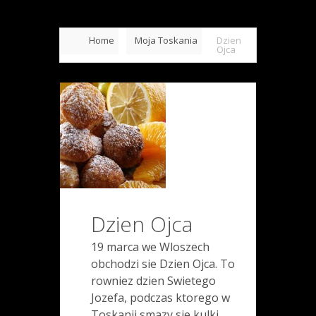
Home
Moja Toskania
Dzien
Ojca
Dzien Ojca
19 marca we Wloszech
obchodzi sie Dzien Ojca. To
rowniez dzien Swietego
Jozefa, podczas ktorego w
Toskanii smazy sie kulki