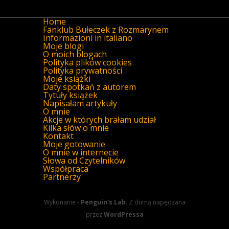
Home
Fanklub Bułeczek z Rozmarynem
Informazioni in italiano
Moje blogi
O moich blogach
Polityka plików cookies
Polityka prywatności
Moje książki
Daty spotkań z autorem
Tytuły książek
Napisałam artykuły
O mnie
Akcje w których brałam udział
Kilka słów o mnie
Kontakt
Moje gotowanie
O mnie w internecie
Słowa od Czytelników
Współpraca
Partnerzy
Wykonanie -
Penguin's Lab
. Z dumą napędzana
przez
WordPressa