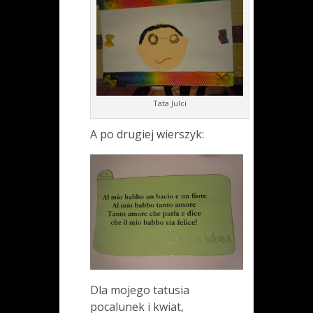
Tata Julci
A po drugiej wierszyk:
Dla mojego tatusia
pocalunek i kwiat,