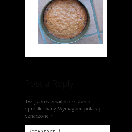
Post a Reply
Twój adres email nie zostanie
opublikowany.
Wymagane pola są
oznaczone
*