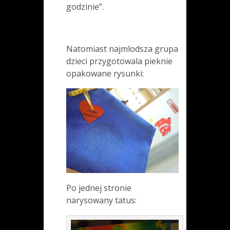
godzinie”.
Natomiast najmlodsza grupa
dzieci przygotowala pieknie
opakowane rysunki:
Po jednej stronie
narysowany tatus: