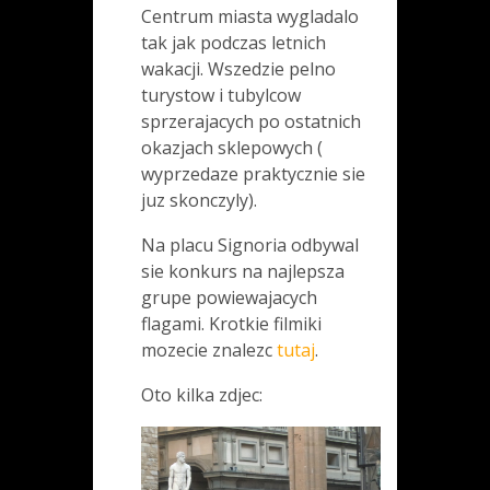
Centrum miasta wygladalo
tak jak podczas letnich
wakacji. Wszedzie pelno
turystow i tubylcow
sprzerajacych po ostatnich
okazjach sklepowych (
wyprzedaze praktycznie sie
juz skonczyly).
Na placu Signoria odbywal
sie konkurs na najlepsza
grupe powiewajacych
flagami. Krotkie filmiki
mozecie znalezc
tutaj
.
Oto kilka zdjec: