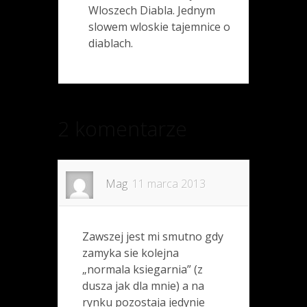
Wloszech Diabla. Jednym
slowem wloskie tajemnice o
diablach.
2 komentarze
Mag
11 marca 2013
Zawszej jest mi smutno gdy
zamyka sie kolejna
„normala ksiegarnia” (z
dusza jak dla mnie) a na
rynku pozostaja jedynie