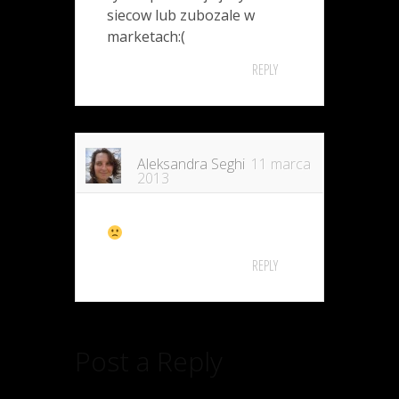
siecow lub zubozale w
marketach:(
REPLY
Aleksandra Seghi
11 marca
2013
REPLY
Post a Reply