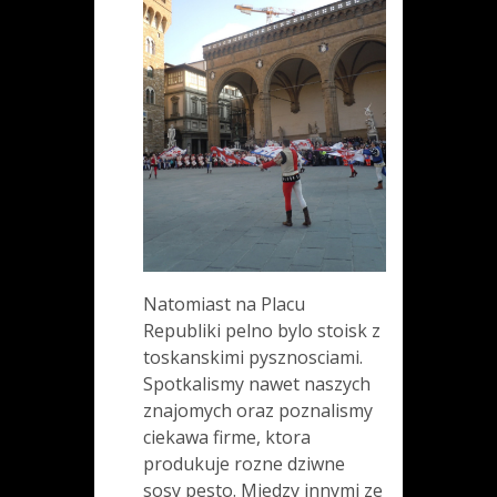
Natomiast na Placu
Republiki pelno bylo stoisk z
toskanskimi pysznosciami.
Spotkalismy nawet naszych
znajomych oraz poznalismy
ciekawa firme, ktora
produkuje rozne dziwne
sosy pesto. Miedzy innymi ze