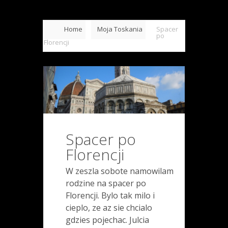
Home
Moja Toskania
Spacer
po
Florencji
Spacer po
Florencji
W zeszla sobote namowilam
rodzine na spacer po
Florencji. Bylo tak milo i
cieplo, ze az sie chcialo
gdzies pojechac. Julcia