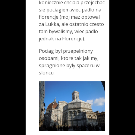
koniecznie chciala przejechac
sie pociagiem,wiec padlo na
florencje (moj maz optowal
za Lukka, ale ostatnio czesto
tam bywalismy, wiec padlo
jednak na Florencje).
Pociag byl przepelniony
osobami, ktore tak jak my,
spragnione byly spaceru w
sloncu.