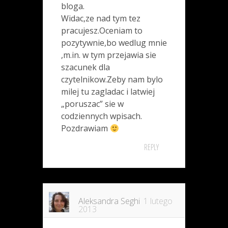
bloga.
Widac,ze nad tym tez
pracujesz.Oceniam to
pozytywnie,bo wedlug mnie
,m.in. w tym przejawia sie
szacunek dla
czytelnikow.Zeby nam bylo
milej tu zagladac i latwiej
„poruszac” sie w
codziennych wpisach.
Pozdrawiam
REPLY
Aleksandra Seghi
1 lutego
2013