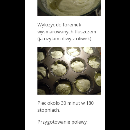
Wylozyc do foremek
wysmarowanych tluszczem
(ja uzylam oliwy z oliwek).
Piec okolo 30 minut w 180
stopniach.
Przygotowanie polewy: