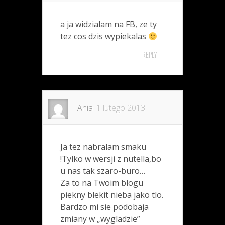
a ja widzialam na FB, ze ty
tez cos dzis wypiekalas
REPLY
Ania
1 lutego 2013
Ja tez nabralam smaku
!Tylko w wersji z nutella,bo
u nas tak szaro-buro…
Za to na Twoim blogu
piekny blekit nieba jako tlo.
Bardzo mi sie podobaja
zmiany w „wygladzie”