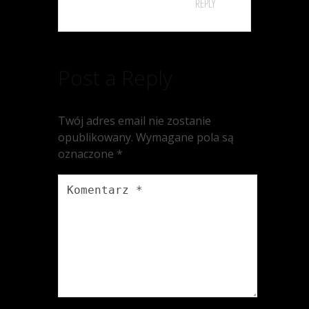
REPLY
Post a Reply
Twój adres email nie zostanie
opublikowany.
Wymagane pola są
oznaczone
*