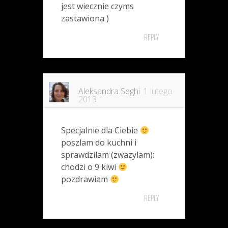
jest wiecznie czyms
zastawiona )
REPLY
Aleksandra Seghi
1 lutego
2013
Specjalnie dla Ciebie
poszlam do kuchni i
sprawdzilam (zwazylam):
chodzi o 9 kiwi
pozdrawiam
REPLY