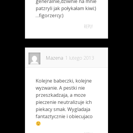
generalnie,dziwnie na mnie
patzryli jak połykałam kiwi:)
…figorzercy:)
REPLY
Mazena
1 lutego 2013
Kolejne babeczki, kolejne
wyzwanie. A pestki nie
przeszkadzaja, a moze
pieczenie neutralizuje ich
piekacy smak. Wygladaja
fantaztycznie i obiecujaco