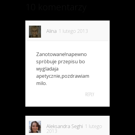
10 komentarzy
Alina
1 lutego 2013
Zanotowane!napewno
spròbuje przepisu bo
wygladaja
apetycznie,pozdrawiam
milo.
REPLY
Aleksandra Seghi
1 lutego
2013