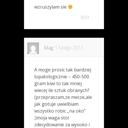
wzruszylam sie
REPLY
Mag
1 lutego 2013
A moge prosic tak bardziej
lopatologicznie – 450-500
gram kiwi to tak mniej
wiecej ile sztuk obranych?
(przepraszam,ze mecze,ale
jak gotuje uwielbiam
wszystko robic „na oko”
;)moja waga stoi
zdecydowanie za wysoko i