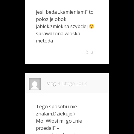
jesli beda „kamieniami” to
poloz je obok
jablek.zmiekna szybciej
sprawdzona wloska
metoda
REPLY
Mag
4 lutego 2013
Tego sposobu nie
znalam.Dziekuje:)
Moi Włosi mi go „nie
przedali” –