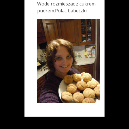
Wode rozmieszac z cukrem
pudrem.Polac babeczki.