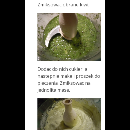
Zmiksowac obrane kiwi.
Dodac do nich cukier, a
nastepnie make i proszek do
pieczenia. Zmiksowac na
jednolita mase.