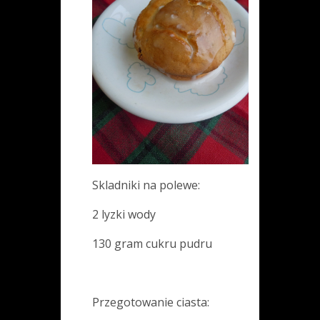
Skladniki na polewe:
2 lyzki wody
130 gram cukru pudru
Przegotowanie ciasta: