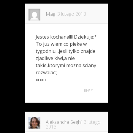
Mag
3 lutego 2013
Jestes kochana!!!! Dziekuje:*
To juz wiem co pieke w
tygodniu…jesli tylko znajde
zjadliwe kiwi,a nie
takie,ktorymi mozna sciany
rozwalac:)
xoxo
REPLY
Aleksandra Seghi
3 lutego
2013