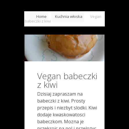
Home
Kuchnia włoska
Vegan
babeczki z kiwi
Vegan babeczki
z kiwi
Dzisiaj zapraszam na
babeczki z kiwi. Prosty
przepis i niezbyt slodki. Kiwi
dodaje kwaskowatosci
babeczkom. Mozna je
przekroic na pol i przelozyc