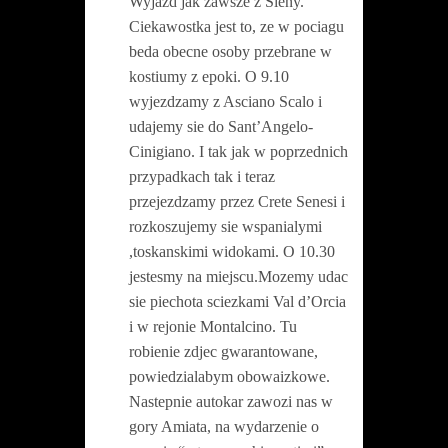
Wyjazd jak zawsze z Sieny.
Ciekawostka jest to, ze w pociagu
beda obecne osoby przebrane w
kostiumy z epoki. O 9.10
wyjezdzamy z Asciano Scalo i
udajemy sie do Sant’Angelo-
Cinigiano. I tak jak w poprzednich
przypadkach tak i teraz
przejezdzamy przez Crete Senesi i
rozkoszujemy sie wspanialymi
,toskanskimi widokami. O 10.30
jestesmy na miejscu.Mozemy udac
sie piechota sciezkami Val d’Orcia
i w rejonie Montalcino. Tu
robienie zdjec gwarantowane,
powiedzialabym obowaizkowe.
Nastepnie autokar zawozi nas w
gory Amiata, na wydarzenie o