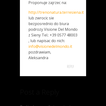
Proponuje zajrzec na:
http://trenonatura.terresiena.it
lub zwrocic sie
bezposrednio do biura
podrozy Visione Del Mondo
z Sieny Tel.: +39 0577 48003
, lub napisac do nich:
info@visionedelmondo.it
pozdrawiam,
Aleksandra
REPLY
Post a Reply