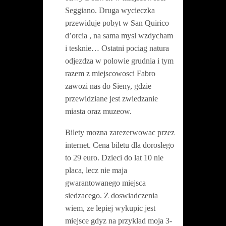
Seggiano. Druga wycieczka
przewiduje pobyt w San Quirico
d’orcia , na sama mysl wzdycham
i tesknie… Ostatni pociag natura
odjezdza w polowie grudnia i tym
razem z miejscowosci Fabro
zawozi nas do Sieny, gdzie
przewidziane jest zwiedzanie
miasta oraz muzeow.
Bilety m
ozna zarezerwowac przez
internet.
Cena biletu dla doroslego
to 29 euro. Dzieci do lat 10 nie
placa, lecz nie maja
gwarantowanego miejsca
siedzacego. Z doswiadczenia
wiem, ze lepiej wykupic jest
miejsce gdyz na przyklad moja 3-