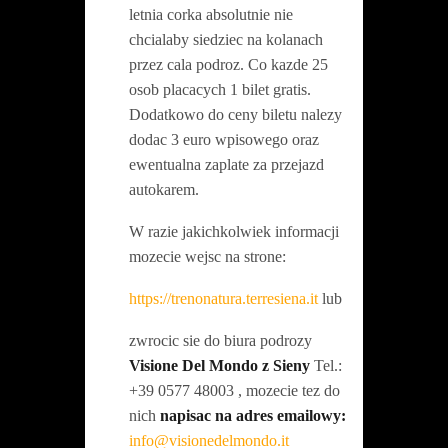
letnia corka absolutnie nie
chcialaby siedziec na kolanach
przez cala podroz.
Co kazde 25
osob placacych 1 bilet gratis.
Dodatkowo do ceny biletu nalezy
dodac 3 euro wpisowego oraz
ewentualna zaplate za przejazd
autokarem.
W razie jakichkolwiek informacji
mozecie wejsc na strone:
https://trenonatura.terresiena.it
lub
zwrocic sie do biura podrozy
Visione Del Mondo z Sieny
Tel.:
+39 0577 48003 , mozecie tez do
nich
napisac na adres emailowy:
info@visionedelmondo.it