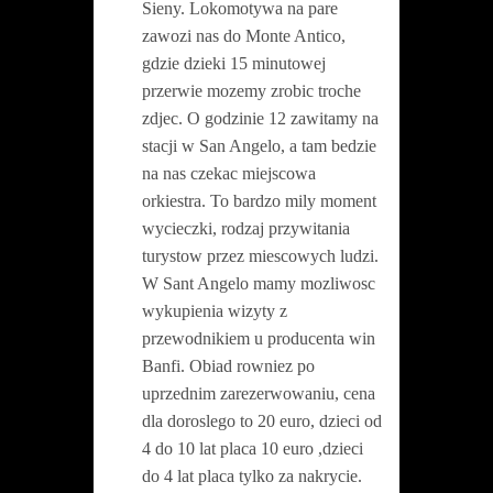
Sieny. Lokomotywa na pare
zawozi nas do Monte Antico,
gdzie dzieki 15 minutowej
przerwie mozemy zrobic troche
zdjec. O godzinie 12 zawitamy na
stacji w San Angelo, a tam bedzie
na nas czekac miejscowa
orkiestra. To bardzo mily moment
wycieczki, rodzaj przywitania
turystow przez miescowych ludzi.
W Sant Angelo mamy mozliwosc
wykupienia wizyty z
przewodnikiem u producenta win
Banfi. Obiad rowniez po
uprzednim zarezerwowaniu, cena
dla doroslego to 20 euro, dzieci od
4 do 10 lat placa 10 euro ,dzieci
do 4 lat placa tylko za na
krycie.