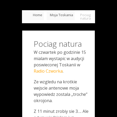
Home
Moja Toskania
Pociag
natura
Pociag natura
W czwartek po godzinie 15
mialam wystapic w audycji
poswieconej Toskanii w
Radio Czworka
.
Ze wzgledu na krotkie
wejscie antenowe moja
wypowiedz zostala „troche”
okrojona.
Z 11 minut zrobiy sie 3…. Ale