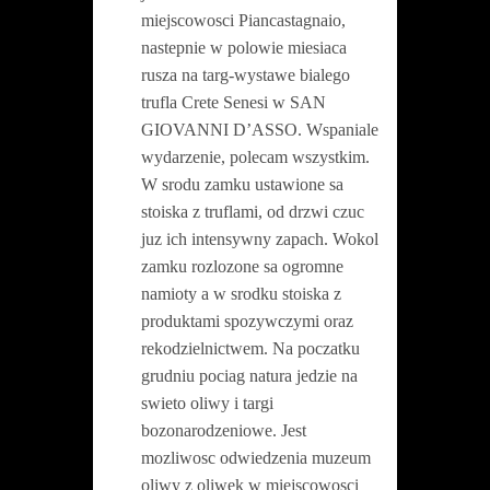
miejscowosci Piancastagnaio,
nastepnie w polowie miesiaca
rusza na targ-wystawe bialego
trufla Crete Senesi w SAN
GIOVANNI D’ASSO. Wspaniale
wydarzenie, polecam wszystkim.
W srodu zamku ustawione sa
stoiska z truflami, od drzwi czuc
juz ich intensywny zapach. Wokol
zamku rozlozone sa ogromne
namioty a w srodku stoiska z
produktami spozywczymi oraz
rekodzielnictwem. Na poczatku
grudniu pociag natura jedzie na
swieto oliwy i targi
bozonarodzeniowe. Jest
mozliwosc odwiedzenia muzeum
oliwy z oliwek w miejscowosci