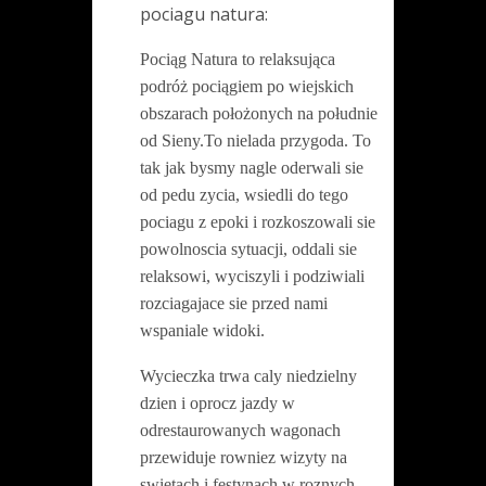
pociagu natura:
Pociąg Natura to relaksująca
podróż pociągiem po wiejskich
obszarach położonych na południe
od Sieny.To nielada przygoda. To
tak jak bysmy nagle oderwali sie
od pedu zycia, wsiedli do tego
pociagu z epoki i rozkoszowali sie
powolnoscia sytuacji, oddali sie
relaksowi, wyciszyli i podziwiali
rozciagajace sie przed nami
wspaniale widoki.
Wycieczka trwa caly niedzielny
dzien i oprocz jazdy w
odrestaurowanych wagonach
przewiduje rowniez wizyty na
swietach i festynach w roznych