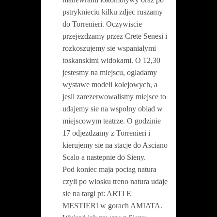
pstryknieciu kilku zdjec ruszamy
do Torrenieri. Oczywiscie
przejezdzamy przez Crete Senesi i
rozkoszujemy sie wspanialymi
toskanskimi widokami. O 12,30
jestesmy na miejscu, ogladamy
wystawe modeli kolejowych, a
jesli zarezerwowalismy miejsce to
udajemy sie na wspolny obiad w
miejscowym teatrze. O godzinie
17 odjezdzamy z Torrenieri i
kierujemy sie na stacje do Asciano
Scalo a nastepnie do Sieny.
Pod koniec maja pociag natura
czyli po wlosku treno natura udaje
sie na targi pt: ARTI E
MESTIERI w gorach AMIATA.