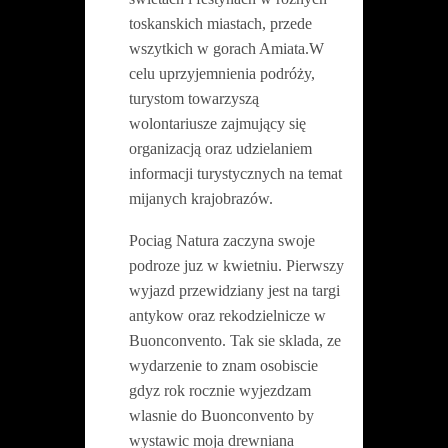
toskanskich miastach, przede
wszytkich w gorach Amiata.W
celu uprzyjemnienia podróży,
turystom towarzyszą
wolontariusze zajmujący się
organizacją oraz udzielaniem
informacji turystycznych na temat
mijanych krajobrazów.
Pociag Natura zaczyna swoje
podroze juz w kwietniu. Pierwszy
wyjazd przewidziany jest na targi
antyk
ow
oraz rekodzielnicze w
Buonconvento. Tak sie sklada, ze
wydarzenie
to
znam
osobiscie
gdyz rok rocznie wyjezdzam
wlasnie do Buonconvento by
wystawic moja drewniana