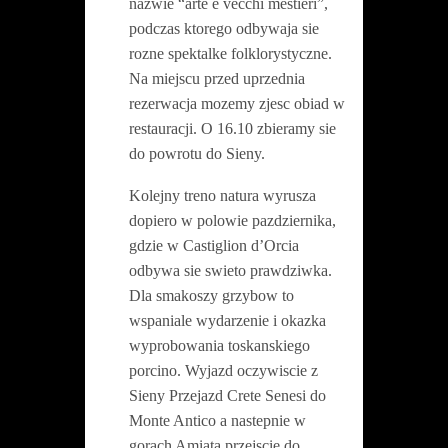
nazwie “arte e vecchi mestieri”,
podczas ktorego odbywaja sie
rozne spektalke folklorystyczne.
Na miejscu przed uprzednia
rezerwacja mozemy zjesc obiad w
restauracji. O 16.10 zbieramy sie
do powrotu do Sieny.
Kolejny treno natura wyrusza
dopiero w polowie pazdziernika,
gdzie w Castiglion d’Orcia
odbywa sie swieto prawdziwka.
Dla smakoszy grzybow to
wspaniale wydarzenie i okazka
wyprobowania toskanskiego
porcino. Wyjazd oczywiscie z
Sieny Przejazd Crete Senesi do
Monte Antico a nastepnie w
gorach Amiata przejscie do