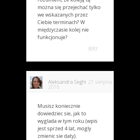
można się przejechać tylko
we wskazanych przez
Ciebie terminach? W
międzyczasie kolej nie
funkcjonuje?
REPLY
Aleksandra Seghi
21 sierpnia
2016
Musisz koniecznie
dowiedziec sie, jak to
wyglada w tym roku (wpis
jest sprzed 4 lat, mogly
zmienic sie daty).