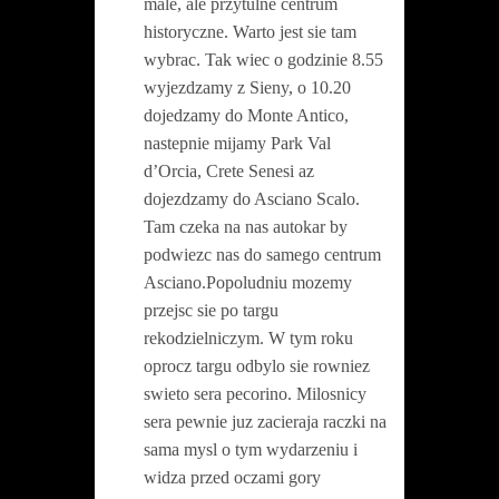
male, ale przytulne centrum
historyczne. Warto jest sie tam
wybrac. Tak wiec o godzinie 8.55
wyjezdzamy z Sieny, o 10.20
dojedzamy do Monte Antico,
nastepnie mijamy Park Val
d’Orcia, Crete Senesi az
dojezdzamy do Asciano Scalo.
Tam czeka na nas autokar by
podwiezc nas do samego centrum
Asciano.Popoludniu mozemy
przejsc sie po targu
rekodzielniczym. W tym roku
oprocz targu odbylo sie rowniez
swieto sera pecorino. Milosnicy
sera pewnie juz zacieraja raczki na
sama mysl o tym wydarzeniu i
widza przed oczami gory