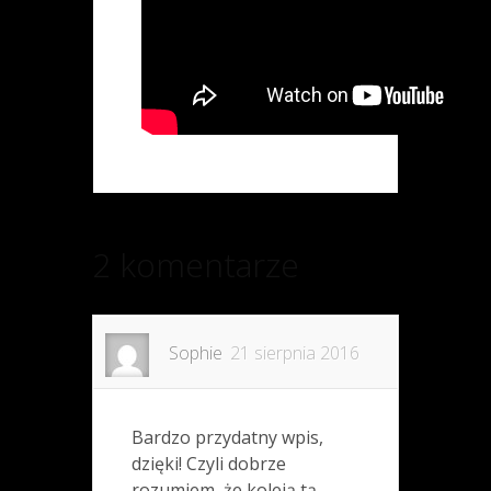
2 komentarze
Sophie
21 sierpnia 2016
Bardzo przydatny wpis,
dzięki! Czyli dobrze
rozumiem, że koleją tą