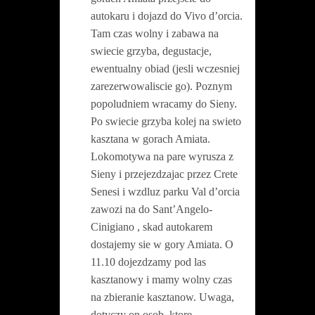
autokaru i dojazd do Vivo d’orcia.
Tam czas wolny i zabawa na
swiecie grzyba, degustacje,
ewentualny obiad (jesli wczesniej
zarezerwowaliscie go). Poznym
popoludniem wracamy do Sieny.
Po swiecie grzyba kolej na swieto
kasztana w gorach Amiata.
Lokomotywa na pare wyrusza z
Sieny i przejezdzajac przez Crete
Senesi i wzdluz parku Val d’orcia
zawozi na do Sant’Angelo-
Cinigiano , skad autokarem
dostajemy sie w gory Amiata. O
11.10 dojezdzamy pod las
kasztanowy i mamy wolny czas
na zbieranie kasztanow.
Uwaga,
dotyczy on osob, ktore