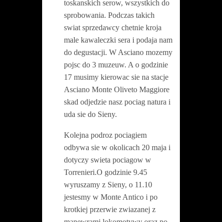
toskanskich serow, wszystkich do
sprobowania. Podczas takich
swiat sprzedawcy chetnie kroja
male kawaleczki sera i podaja nam
do degustacji. W Asciano mozemy
pojsc do 3 muzeuw. A o godzinie
17 musimy kierowac sie na stacje
Asciano Monte Oliveto Maggiore
skad odjedzie nasz pociag natura i
uda sie do Sieny.
Kolejna podroz pociagiem
odbywa sie w okolicach 20 maja i
dotyczy swieta pociagow w
Torrenieri.O godzinie 9.45
wyruszamy z Sieny, o 11.10
jestesmy w Monte Antico i po
krotkiej przerwie zwiazanej z
manewrami lokomotywy oraz po