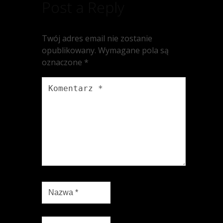
Post a Reply
Twój adres email nie zostanie
opublikowany.
Wymagane pola są
oznaczone
*