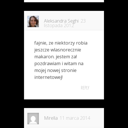
Aleksandra Seghi
23
listopada 2012
fajnie, ze niektorzy robia
jeszcze wlasnorecznie
makaron. jestem za!
pozdrawiam i witam na
mojej nowej stronie
internetowej!
REPLY
Mirella
11 marca 2014