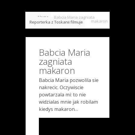
Home
Babcia Maria zagniata
makaron
Reporterka z Toskanii filmuje
Babcia Maria
zagniata
makaron
Babcia Maria pozwolila sie
nakrecic. Oczywiscie
powtarzala mi: to nie
widzialas mnie jak robilam
kiedys makaron…