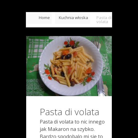
Home
Kuchnia włoska
Pasta di
volata
Pasta di volata
Pasta di volata to nic innego
jak Makaron na szybko.
Bardzo spodobalo mi sie to