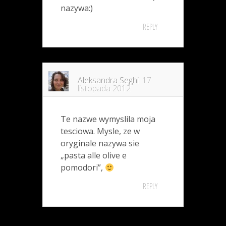
nazywa:)
REPLY
Aleksandra Seghi
17
listopada 2012
Te nazwe wymyslila moja
tesciowa. Mysle, ze w
oryginale nazywa sie
„pasta alle olive e
pomodori”,
REPLY