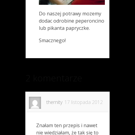
Do naszej potrawy mozemy
dodac odrobine peperoncino
lub pikanta papryczke.
Smacznego!
2 komentarze
thernity
17 listopada 2012
Znałam ten przepis i nawet
nie wiedziałam, że tak się to