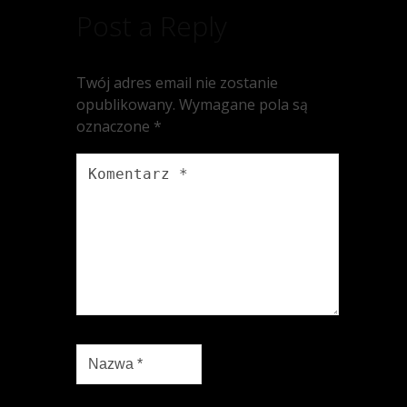
Post a Reply
Twój adres email nie zostanie
opublikowany.
Wymagane pola są
oznaczone
*