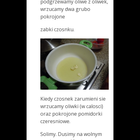
podgrzewamy oliwe z oliwek,
wrzucamy dwa grubo
pokrojone
zabki czosnku.
Kiedy czosnek zarumieni sie
wrzucamy oliwki (w calosci)
oraz pokrojone pomidorki
czeresniowe.
Solimy. Dusimy na wolnym