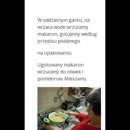
W oddzielnym garku, na
wrzaca wode wrzucamy
makaron, gotujemy wedlug
przepisu podanego
na opakowaniu.
Ugotowany makaron
wrzucamy do oliwek i
pomidorow. Mieszamy.