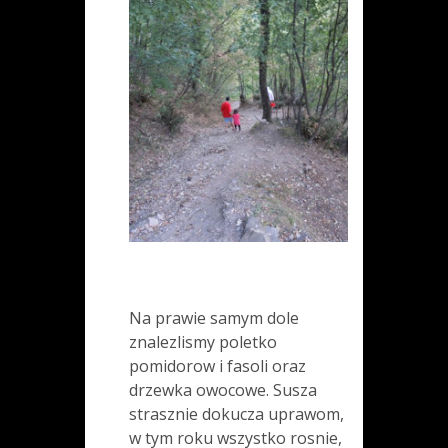
Na prawie samym dole
znalezlismy poletko
pomidorow i fasoli oraz
drzewka owocowe. Susza
strasznie dokucza uprawom,
w tym roku wszystko rosnie,