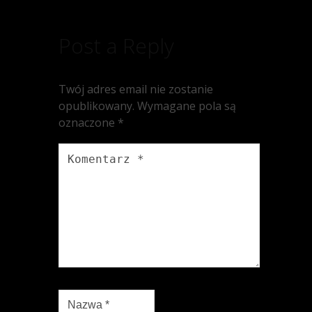
Post a Reply
Twój adres email nie zostanie
opublikowany.
Wymagane pola są
oznaczone
*