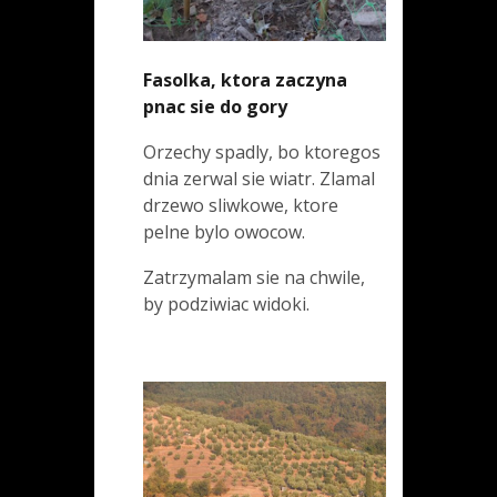
Fasolka, ktora zaczyna
pnac sie do gory
Orzechy spadly, bo ktoregos
dnia zerwal sie wiatr. Zlamal
drzewo sliwkowe, ktore
pelne bylo owocow.
Zatrzymalam sie na chwile,
by podziwiac widoki.