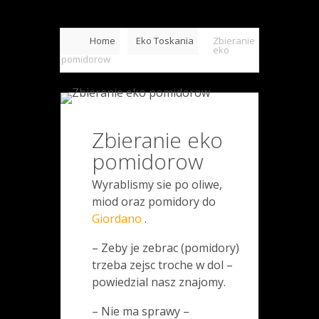
Home
Eko Toskania
Zbieranie
eko
pomidorow
Zbieranie eko
pomidorow
Wyrablismy sie po oliwe,
miod oraz pomidory do
Giordano
.
– Zeby je zebrac (pomidory)
trzeba zejsc troche w dol –
powiedzial nasz znajomy.
– Nie ma sprawy –