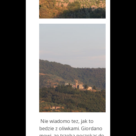
Nie wiadomo tez, jak to
bedzie z oliwkami. Giordano
mowi, ze trzeba poczekac do