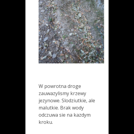
W powrotna droge
zauwazylismy krzewy
jezynowe. Slodziutkie, ale
malutkie. Brak wody
odczuwa sie na kazdym
kroku.