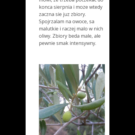
konca sierpnia i moze wtedy
zaczna sie juz zbiory.
Spojrzalam na owoce, sa
malutkie i raczej malo w nich
oliwy. Zbiory beda male, ale
pewnie smak intensywny.