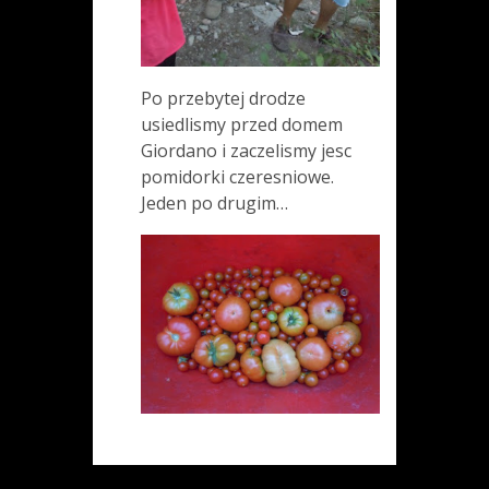
Po przebytej drodze
usiedlismy przed domem
Giordano i zaczelismy jesc
pomidorki czeresniowe.
Jeden po drugim…