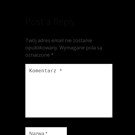
Post a Reply
Twój adres email nie zostanie
opublikowany.
Wymagane pola są
oznaczone
*