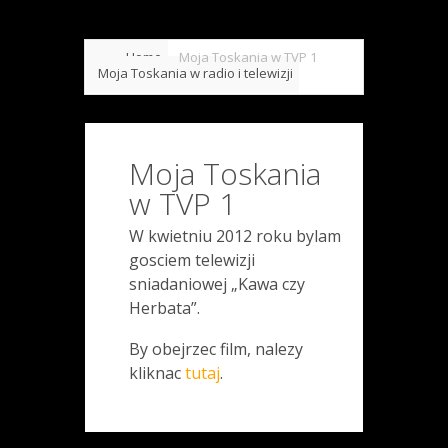
Home
Moja Toskania w TVP 1
Moja Toskania w radio i telewizji
Moja Toskania
w TVP 1
W kwietniu 2012 roku bylam
gosciem telewizji
sniadaniowej „Kawa czy
Herbata”.
By obejrzec film, nalezy
kliknac
tutaj
.