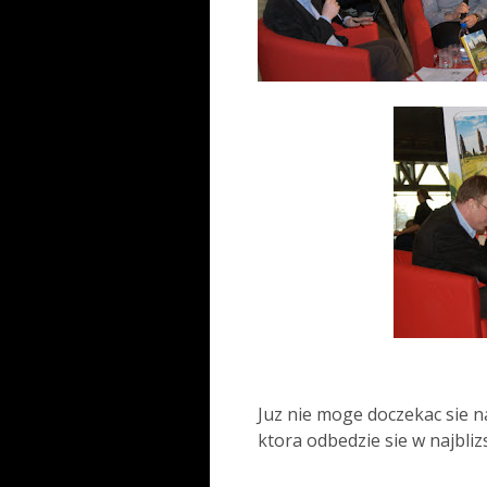
Juz nie moge doczekac sie n
ktora odbedzie sie w najbli