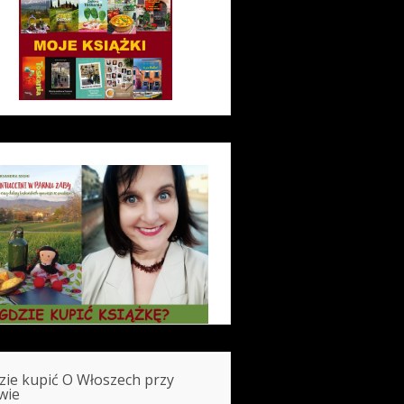
zie kupić O Włoszech przy
wie