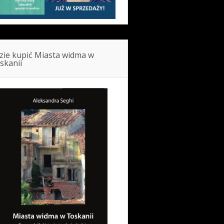
zie kupić Miasta widma w
skanii