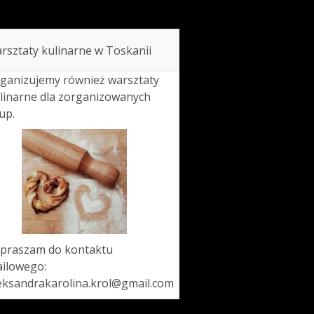
rsztaty kulinarne w Toskanii
ganizujemy również warsztaty
linarne dla zorganizowanych
up.
praszam do kontaktu
ilowego:
eksandrakarolina.krol@gmail.com