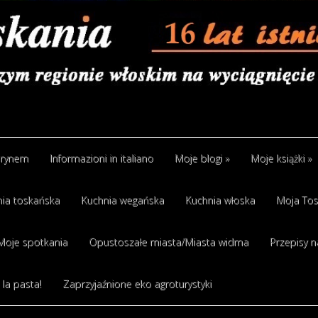
arynem
Informazioni in italiano
Moje blogi
»
Moje książki
»
ia toskańska
Kuchnia wegańska
Kuchnia włoska
Moja Tos
Moje spotkania
Opustoszałe miasta/Miasta widma
Przepisy n
 la pasta!
Zaprzyjaźnione eko agroturystyki