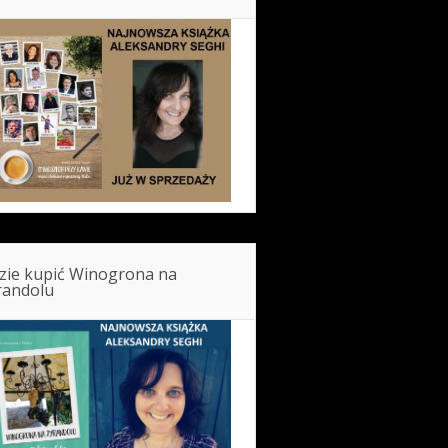
zie kupić Winogrona na
randolu