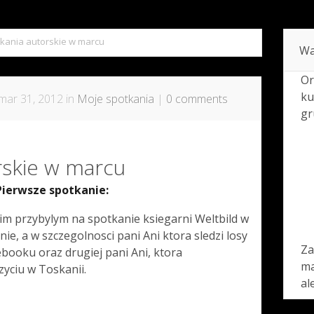
kania autorskie w marcu
Wa
Or
ku
mar 31, 2012 in
Moje spotkania
|
0 comments
gr
rskie w marcu
Pierwsze spotkanie:
im przybylym na spotkanie ksiegarni Weltbild w
, a w szczegolnosci pani Ani ktora sledzi losy
Za
booku oraz drugiej pani Ani, ktora
ma
zyciu w Toskanii.
al