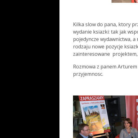
Kilka slow do pana, ktory p
wydanie ksiazki: tak jak ws
pojedyncze wydawnictwa, a 
rodzaju nowe pozycje ksiazk
zainteresowane projektem,
Rozmowa z panem Arturem –
przyjemnosc.