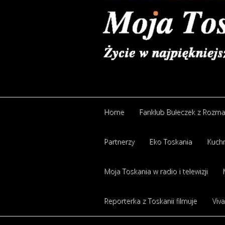
Home
Fanklub Bułeczek z Rozm
Partnerzy
Eko Toskania
Kuchn
Moja Toskania w radio i telewizji
Reporterka z Toskanii filmuje
Viva