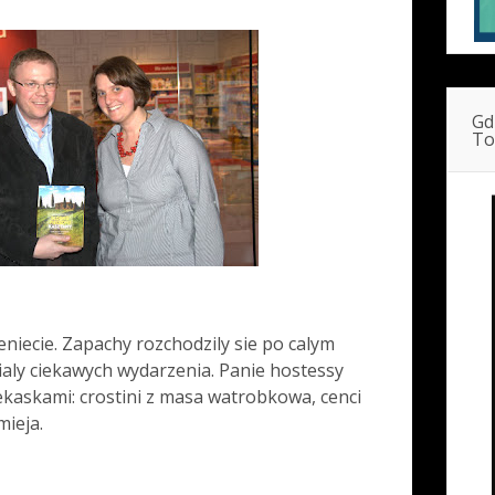
Gd
To
iecie. Zapachy rozchodzily sie po calym
ly ciekawych wydarzenia. Panie hostessy
kaskami: crostini z masa watrobkowa, cenci
mieja.