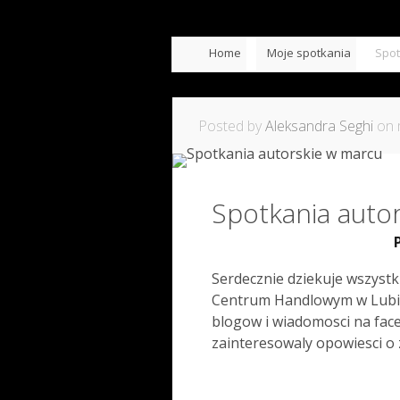
Home
Moje spotkania
Spot
Posted by
Aleksandra Seghi
on 
Spotkania auto
Serdecznie dziekuje wszystk
Centrum Handlowym w Lubinie
blogow i wiadomosci na face
zainteresowaly opowiesci o 