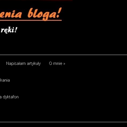
Napisałam artykuły
O mnie
»
kania
a dyktafon