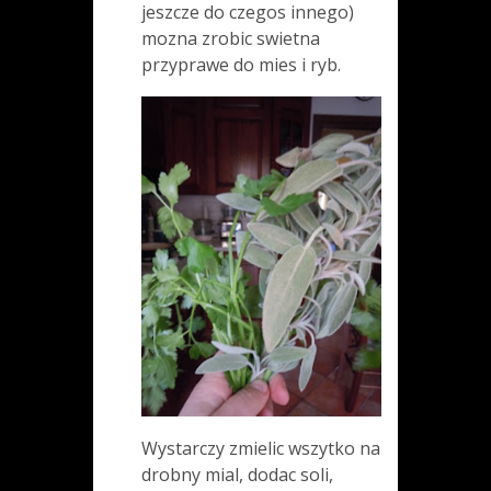
jeszcze do czegos innego)
mozna zrobic swietna
przyprawe do mies i ryb.
Wystarczy zmielic wszytko na
drobny mial, dodac soli,