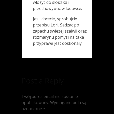
wlozyc do sloiczka i
przechowywac w lodowce.
Jesli chcecie, sprobujcie
przepisu Lori. Sadzac po
zapachu swiezej szalwii oraz
rozmarynu pomysl na taka
przyprawe jest doskonaly.
Post a Reply
Twój adres email nie zostanie
opublikowany.
Wymagane pola są
oznaczone
*