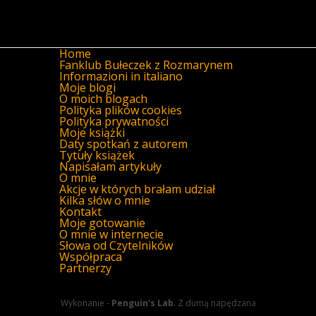
Home
Fanklub Bułeczek z Rozmarynem
Informazioni in italiano
Moje blogi
O moich blogach
Polityka plików cookies
Polityka prywatności
Moje książki
Daty spotkań z autorem
Tytuły książek
Napisałam artykuły
O mnie
Akcje w których brałam udział
Kilka słów o mnie
Kontakt
Moje gotowanie
O mnie w internecie
Słowa od Czytelników
Współpraca
Partnerzy
Wykonanie -
Penguin's Lab
. Z dumą napędzana