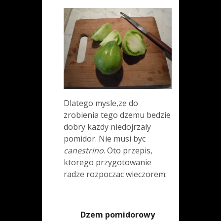
Dlatego mysle,ze do
zrobienia tego dzemu bedzie
dobry kazdy niedojrzaly
pomidor. Nie musi byc
canestrino
. Oto przepis,
ktorego przygotowanie
radze rozpoczac wieczorem:
Dzem pomidorowy