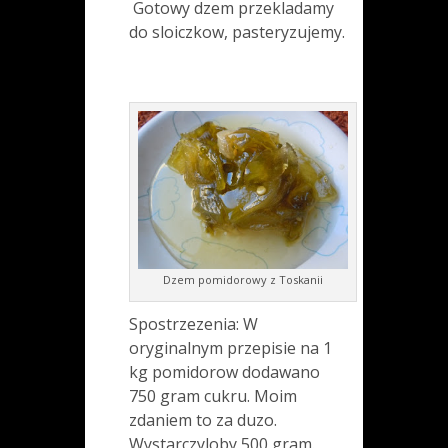
Gotowy dzem przekladamy
do sloiczkow, pasteryzujemy.
Dzem pomidorowy z Toskanii
Spostrzezenia: W
oryginalnym przepisie na 1
kg pomidorow dodawano
750 gram cukru. Moim
zdaniem to za duzo.
Wystarczyloby 500 gram.