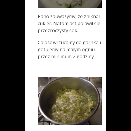
Rano zauwazymy, ze zniknal
cukier. Natomiast pojawil sie
przezroczysty sok.
Calosc wrzucamy do garnka i
gotujemy na malym ogniu
przez minimum 2 godziny.