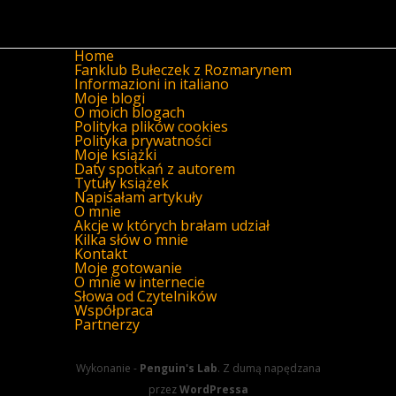
Home
Fanklub Bułeczek z Rozmarynem
Informazioni in italiano
Moje blogi
O moich blogach
Polityka plików cookies
Polityka prywatności
Moje książki
Daty spotkań z autorem
Tytuły książek
Napisałam artykuły
O mnie
Akcje w których brałam udział
Kilka słów o mnie
Kontakt
Moje gotowanie
O mnie w internecie
Słowa od Czytelników
Współpraca
Partnerzy
Wykonanie -
Penguin's Lab
. Z dumą napędzana
przez
WordPressa