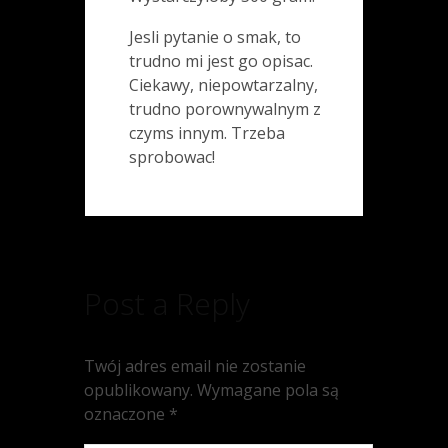
Jesli pytanie o smak, to
trudno mi jest go opisac.
Ciekawy, niepowtarzalny,
trudno porownywalnym z
czyms innym. Trzeba
sprobowac!
Post a Reply
Twój adres email nie zostanie
opublikowany.
Wymagane pola są
oznaczone
*