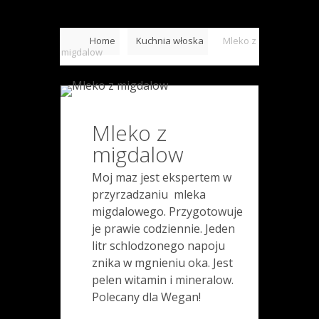
Home
Kuchnia włoska
Mleko z
migdalow
Mleko z
migdalow
Moj maz jest ekspertem w
przyrzadzaniu mleka
migdalowego. Przygotowuje
je prawie codziennie. Jeden
litr schlodzonego napoju
znika w mgnieniu oka. Jest
pelen witamin i mineralow.
Polecany dla Wegan!