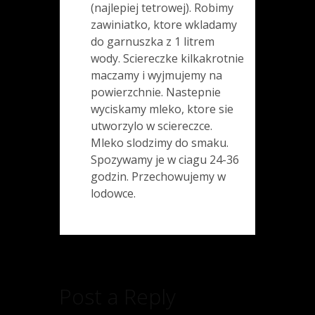
(najlepiej tetrowej). Robimy
zawiniatko, ktore wkladamy
do garnuszka z 1 litrem
wody. Sciereczke kilkakrotnie
maczamy i wyjmujemy na
powierzchnie. Nastepnie
wyciskamy mleko, ktore sie
utworzylo w sciereczce.
Mleko slodzimy do smaku.
Spozywamy je w ciagu 24-36
godzin. Przechowujemy w
lodowce.
Post a Reply