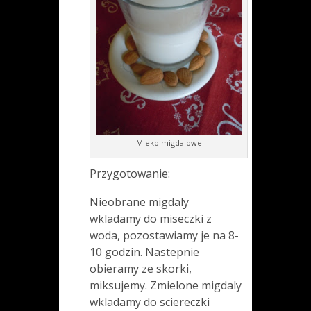
Mleko migdalowe
Przygotowanie:
Nieobrane migdaly
wkladamy do miseczki z
woda, pozostawiamy je na 8-
10 godzin. Nastepnie
obieramy ze skorki,
miksujemy. Zmielone migdaly
wkladamy do sciereczki