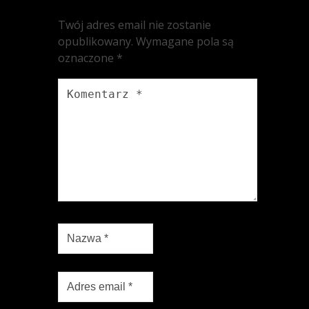
Twój adres email nie zostanie
opublikowany.
Wymagane pola są
oznaczone
*