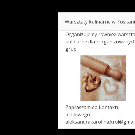
Warsztaty kulinarne w Toskani
Organizujemy również warszta
kulinarne dla zorganizowanyc
grup.
Zapraszam do kontaktu
mailowego:
aleksandrakarolina.krol@gmai