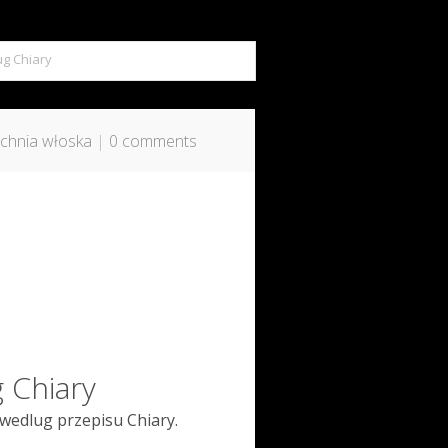
g Chiary
chnia włoska
|
0 comments
 Chiary
wedlug przepisu Chiary.