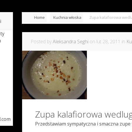
Home
Kuchnia włoska
Zupa kalafiorowa wedlu
i
ty
h
Posted by
Aleksandra Seghi
on lut 28, 2011 in
Ku
Zupa kalafiorowa wedlug
l.com
Przedstawiam sympatyczna i smaczna zupe 