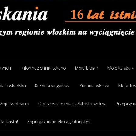
arynem
Informazioni in italiano
Moje blogi
»
Moje książki
»
ia toskańska
Kuchnia wegańska
Kuchnia włoska
Moja Tos
Moje spotkania
Opustoszałe miasta/Miasta widma
Przepisy n
 la pasta!
Zaprzyjaźnione eko agroturystyki