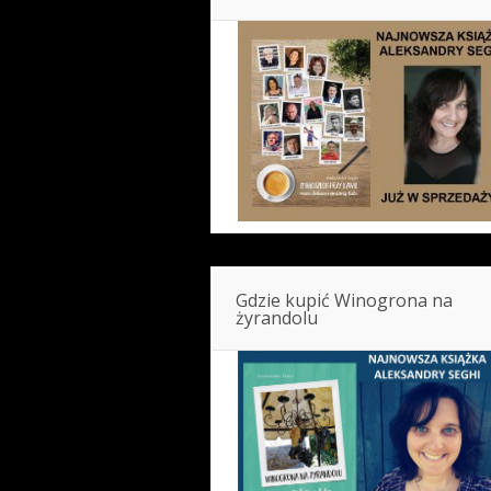
Gdzie kupić Winogrona na
żyrandolu