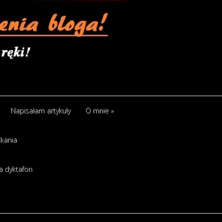
Napisałam artykuły
O mnie
»
kania
a dyktafon