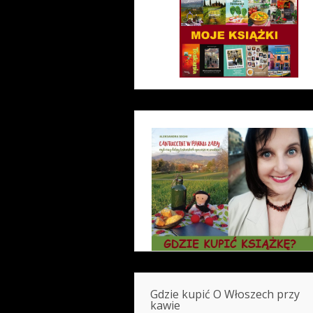
Gdzie kupić O Włoszech przy
kawie