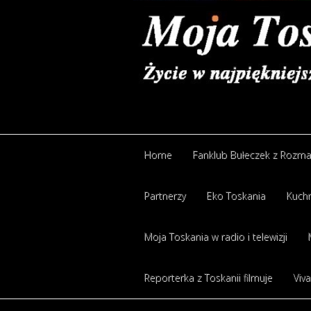
Home
Fanklub Bułeczek z Rozm
Partnerzy
Eko Toskania
Kuchn
Moja Toskania w radio i telewizji
Reporterka z Toskanii filmuje
Viva