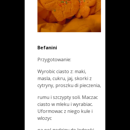
Befanini
Przygotowanie:
Wyrobic ciasto z: maki,
masla, cukru, jaj, skorki z
cytryny, proszku di pieczenia,
rumu i szczypty soli. Maczac
ciasto w mleku i wyrabiac.
Uformowac z niego kule i
wlozyc