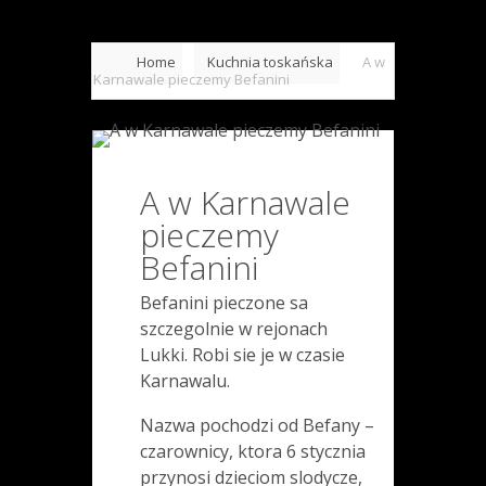
Home
Kuchnia toskańska
A w
Karnawale pieczemy Befanini
A w Karnawale
pieczemy
Befanini
Befanini pieczone sa
szczegolnie w rejonach
Lukki. Robi sie je w czasie
Karnawalu.
Nazwa pochodzi od Befany –
czarownicy, ktora 6 stycznia
przynosi dzieciom slodycze,