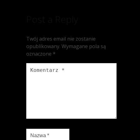
Post a Reply
Twój adres email nie zostanie
opublikowany.
Wymagane pola są
oznaczone
*