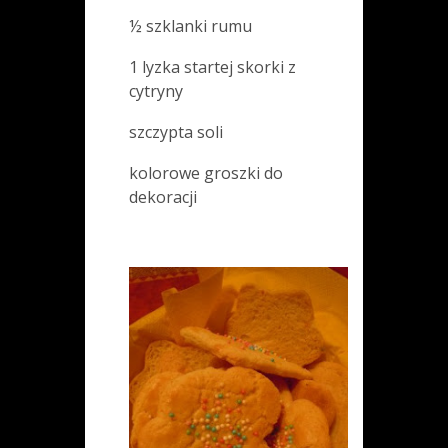
½ szklanki rumu
1 lyzka startej skorki z
cytryny
szczypta soli
kolorowe groszki do
dekoracji