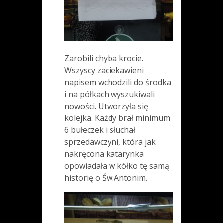
Zarobili chyba krocie.
Wszyscy zaciekawieni
napisem wchodzili do środka
i na półkach wyszukiwali
nowości. Utworzyła się
kolejka. Każdy brał minimum
6 bułeczek i słuchał
sprzedawczyni, która jak
nakręcona katarynka
opowiadała w kółko tę samą
historię o Św.Antonim.