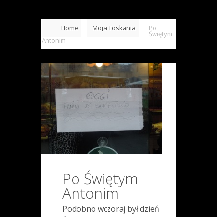
Home
Moja Toskania
Po
Świętym
Antonim
Po Świętym
Antonim
Podobno wczoraj był dzień