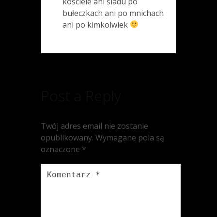
kościele ani śladu po
bułeczkach ani po mnichach
ani po kimkolwiek
Post a Reply
Twój adres email nie zostanie
opublikowany.
Wymagane pola są
oznaczone
*