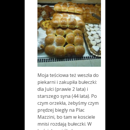
Moja teściowa też weszła do
piekarni i zakupiła bułeczki:
dla Julci (prawie 2 lata) i
starszego syna (44 lata). Po
czym orzekła, żebyśmy czym
prędzej biegły na Plac
Mazzini, bo tam w kosciele
mnisi rozdają bułeczki. W