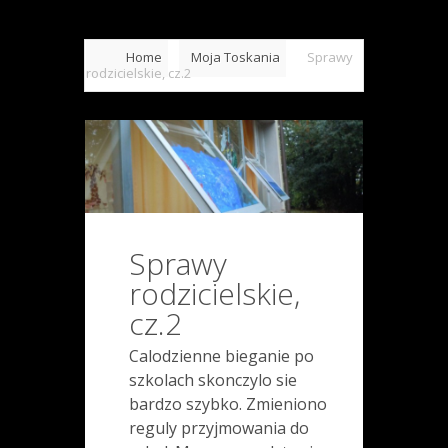
Home
Moja Toskania
Sprawy
rodzicielskie, cz.2
Sprawy
rodzicielskie,
cz.2
Calodzienne bieganie po
szkolach skonczylo sie
bardzo szybko. Zmieniono
reguly przyjmowania do