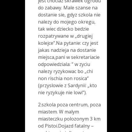
jest chociaz skrawek ogrodu
do zabawy. Male szanse na
dostanie sie, gdyz szkola nie
nalezy do mojego okregu,
tak wiec dziecko bedzie
rozpatrywane w „drugiej
kolejce”.Na pytanie: czy jest
jakas nadzieja na dostanie
miejsca,pani w sekretariacie
odpowiedziala: ” w zyciu
nalezy ryzykowac bo „chi
non rischia non rosica”
(przyslowie z Sardynii: „kto
nie ryzykuje nie lowi”).
2.szkola poza centrum, poza
miastem. W malym
miasteczku polozonym 3 km
od Pistoi.Dojazd fatalny –