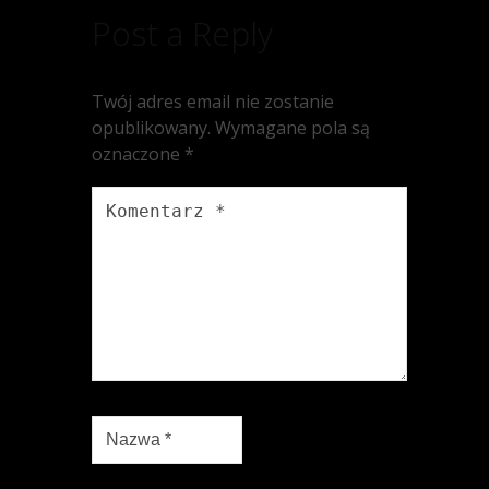
Post a Reply
Twój adres email nie zostanie
opublikowany.
Wymagane pola są
oznaczone
*