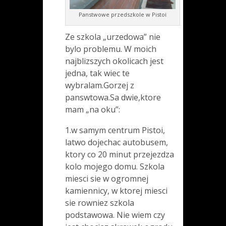
Panstwowe przedszkole w Pistoi
Ze szkola „urzedowa” nie
bylo problemu. W moich
najblizszych okolicach jest
jedna, tak wiec te
wybralam.Gorzej z
panswtowa.Sa dwie,ktore
mam „na oku”:
1.w samym centrum Pistoi,
latwo dojechac autobusem,
ktory co 20 minut przejezdza
kolo mojego domu. Szkola
miesci sie w ogromnej
kamiennicy, w ktorej miesci
sie rowniez szkola
podstawowa. Nie wiem czy