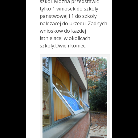
szkol. Mozna przedstawic
tylko 1 wniosek do szkoly
panstwowej i 1 do szkoly
nalezacej do urzedu. Zadnych
wnioskow do kazdej
istniejacej w okolicach
szkoly.Dwie i koniec.