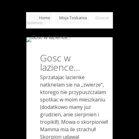
Home
Moja Toskania
Gosc w
lazience…
Gosc w
lazience…
Sprzatajac lazienke
natknelam sie na „zwierze”,
ktorego nie przypuszczalam
spotkac w moim mieszkaniu
(dodatkowo mamy juz
grudzien, anie sierpnien i
tropiki!!). Mowa o skorpionie!!
Mamma mia ile strachu!!
Skorpion udawal