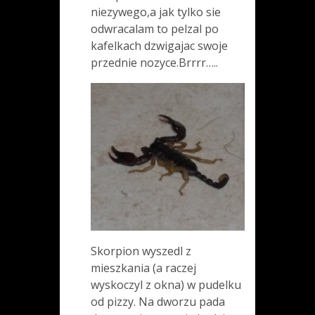
niezywego,a jak tylko sie
odwracalam to pelzal po
kafelkach dzwigajac swoje
przednie nozyce.Brrrr…..
Skorpion wyszedl z
mieszkania (a raczej
wyskoczyl z okna) w pudelku
od pizzy. Na dworzu pada