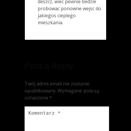
deszcz, wiec pewnie bedzie
probowac ponowne wejsc do
jakiegos cieplego
mieszkania.
Post a Reply
Twój adres email nie zostanie
opublikowany.
Wymagane pola są
oznaczone
*