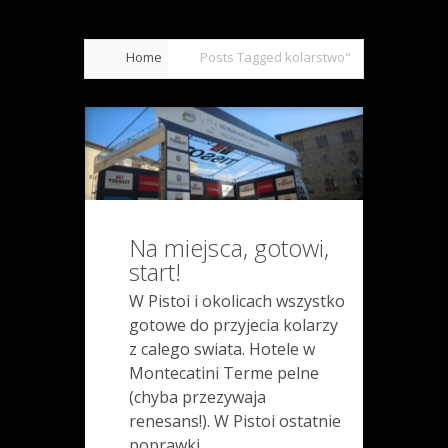
Home
Posts Tagged
kolarstwo"
Na miejsca, gotowi,
start!
W Pistoi i okolicach wszystko
gotowe do przyjecia kolarzy
z calego swiata. Hotele w
Montecatini Terme pelne
(chyba przezywaja
renesans!). W Pistoi ostatnie
poprawki...