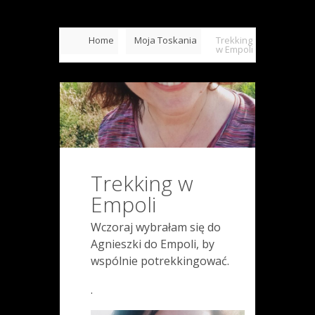
Home
Moja Toskania
Trekking
w Empoli
Trekking w
Empoli
Wczoraj wybrałam się do
Agnieszki do Empoli, by
wspólnie potrekkingować.
.