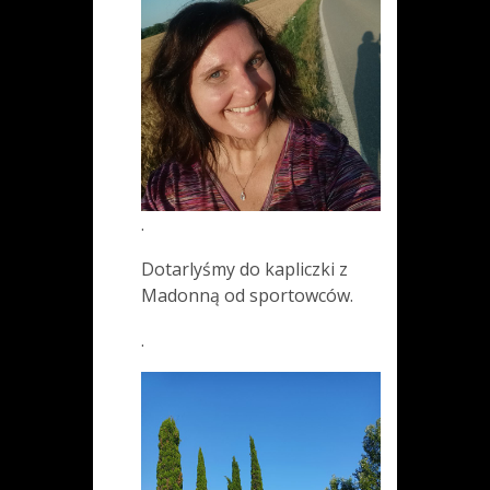
.
Dotarlyśmy do kapliczki z
Madonną od sportowców.
.