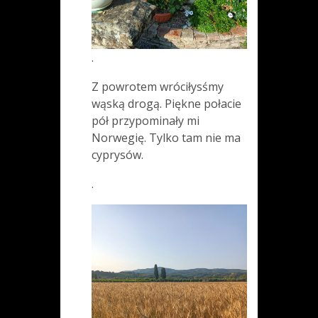
.
Z powrotem wróciłysśmy
wąską drogą. Piękne połacie
pół przypominały mi
Norwegię. Tylko tam nie ma
cyprysów.
.