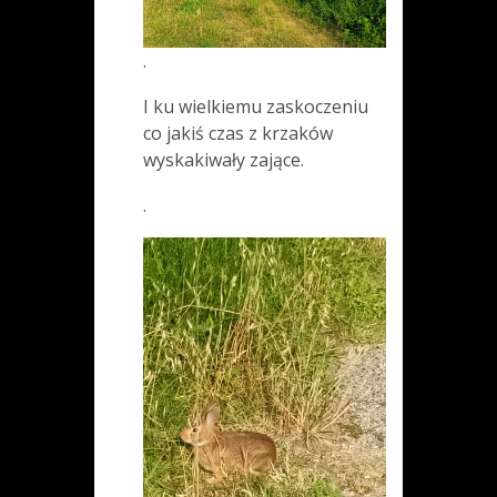
.
I ku wielkiemu zaskoczeniu
co jakiś czas z krzaków
wyskakiwały zające.
.