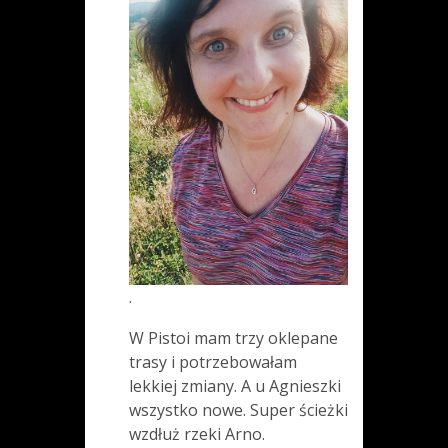
.
W Pistoi mam trzy oklepane
trasy i potrzebowałam
lekkiej zmiany. A u Agnieszki
wszystko nowe. Super ścieżki
wzdłuż rzeki Arno.