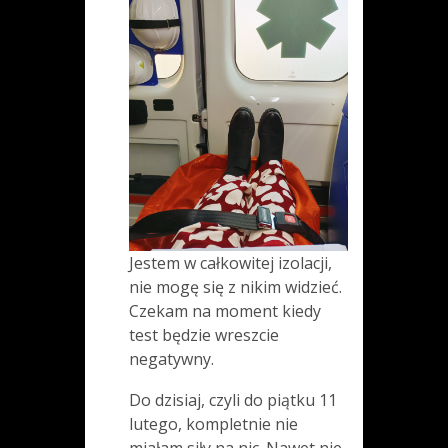
Jestem w całkowitej izolacji,
nie mogę się z nikim widzieć.
Czekam na moment kiedy
test będzie wreszcie
negatywny.
Do dzisiaj, czyli do piątku 11
lutego, kompletnie nie
miałam siły na nic. Nawet nie