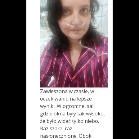
Zawieszona w czasie, w
oczekiwaniu na lepsze
wyniki. W ogromnej sali
gdzie okna były tak wysoko,
że było widać tylko niebo.
Raz szare, raz
nasłonecznione. Obok