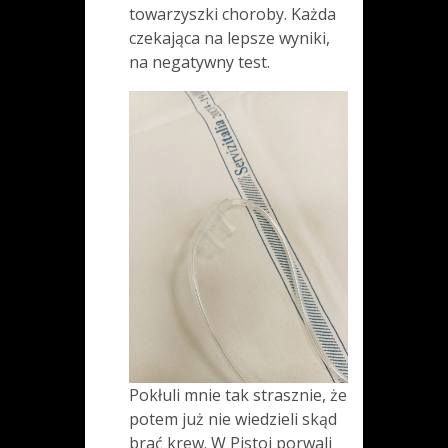
towarzyszki choroby. Każda
czekająca na lepsze wyniki,
na negatywny test.
Pokłuli mnie tak strasznie, że
potem już nie wiedzieli skąd
brać krew. W Pistoi porwali