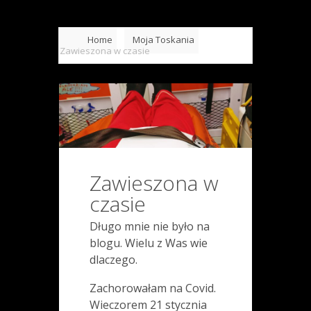
Home
Moja Toskania
Zawieszona w czasie
Zawieszona w
czasie
Długo mnie nie było na
blogu. Wielu z Was wie
dlaczego.
Zachorowałam na Covid.
Wieczorem 21 stycznia