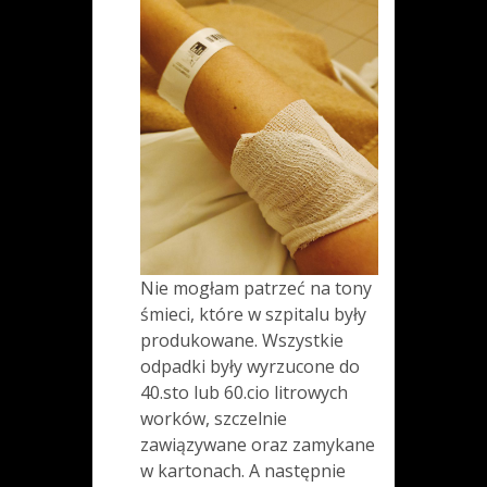
Nie mogłam patrzeć na tony
śmieci, które w szpitalu były
produkowane. Wszystkie
odpadki były wyrzucone do
40.sto lub 60.cio litrowych
worków, szczelnie
zawiązywane oraz zamykane
w kartonach. A następnie