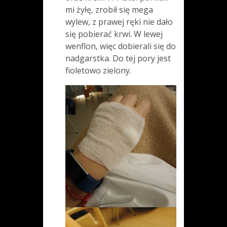
mi żyłę, zrobił się mega
wylew, z prawej ręki nie dało
się pobierać krwi. W lewej
wenflon, więc dobierali się do
nadgarstka. Do tej pory jest
fioletowo zielony.