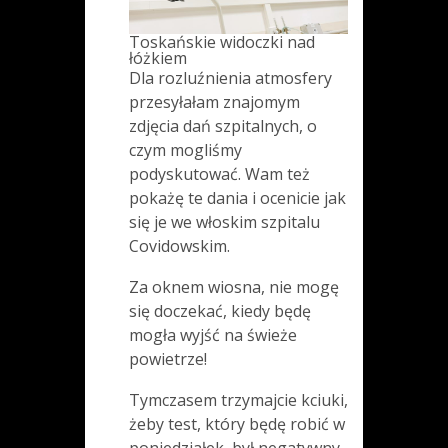
Toskańskie widoczki nad
łóżkiem
Dla rozluźnienia atmosfery
przesyłałam znajomym
zdjęcia dań szpitalnych, o
czym mogliśmy
podyskutować. Wam też
pokażę te dania i ocenicie jak
się je we włoskim szpitalu
Covidowskim.
Za oknem wiosna, nie mogę
się doczekać, kiedy będę
mogła wyjść na świeże
powietrze!
Tymczasem trzymajcie kciuki,
żeby test, który będę robić w
poniedziałek, był negatywny.