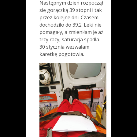
Następnym dzień rozpoczął
się gorączką 39 stopni i tak
przez kolejne dni. Czasem
dochodziło do 39.2. Leki nie
pomagały, a zmieniłam je aż
trzy razy, saturacja spadła.
30 stycznia wezwałam
karetkę pogotowia.