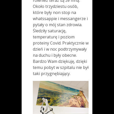
również teraz są ze mną.
Około trzydziestu osób,
które były non stop na
whatssappie i messangerze i
pytały o mój stan zdrowia.
Śledziły saturację,
temperaturę i poziom
proteiny Covid. Praktycznie w
dzień i w noc podtrzymywały
na duchu i były obecne.
Bardzo Wam dziękuję, dzięki
temu pobyt w szpitalu nie był
taki przygnębiający.