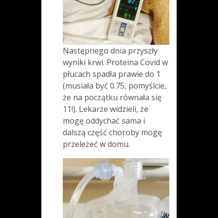
Następnego dnia przyszły
wyniki krwi. Proteina Covid w
płucach spadła prawie do 1
(musiała być 0.75, pomyślcie,
że na początku równała się
11!). Lekarze widzieli, że
mogę oddychać sama i
dalszą część choroby mogę
przeleżeć w domu.