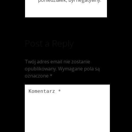
Post a Reply
Twój adres email nie zostanie
opublikowany.
Wymagane pola są
oznaczone
*