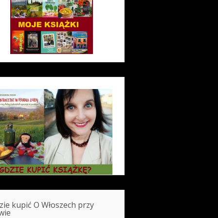
zie kupić O Włoszech przy
wie