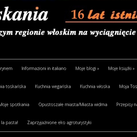
arynem
Informazioni in italiano
Moje blogi
»
Moje książki
»
ia toskańska
Kuchnia wegańska
Kuchnia włoska
Moja Tos
Moje spotkania
Opustoszałe miasta/Miasta widma
Przepisy n
 la pasta!
Zaprzyjaźnione eko agroturystyki