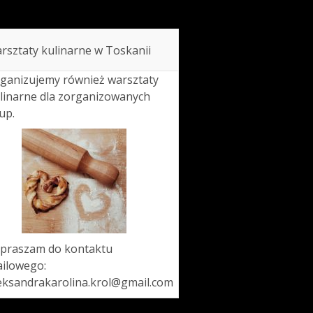
rsztaty kulinarne w Toskanii
ganizujemy również warsztaty
linarne dla zorganizowanych
up.
praszam do kontaktu
ilowego:
eksandrakarolina.krol@gmail.com