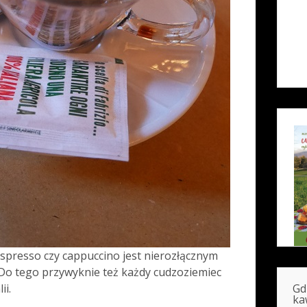
espresso czy cappuccino jest nierozłącznym
Do tego przywyknie też każdy cudzoziemiec
Gd
ii.
ka