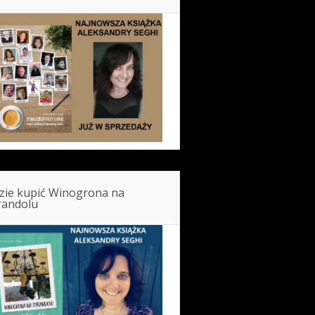
zie kupić Winogrona na
randolu