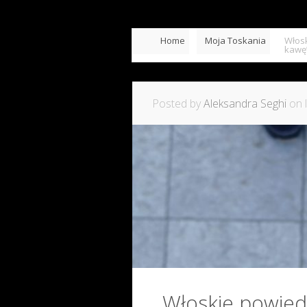
Home
Moja Toskania
Włosk
kawę
Posted by
Aleksandra Seghi
on l
Włoskie powiedz