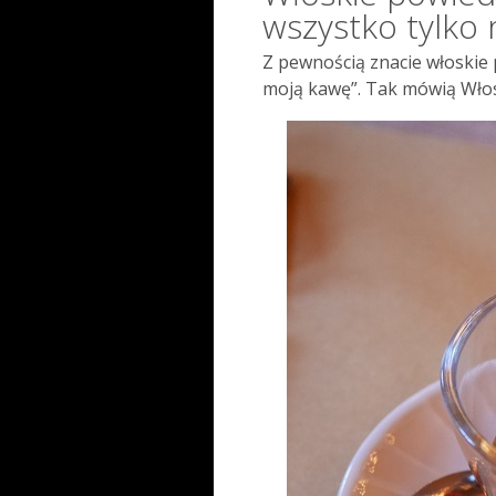
wszystko tylko 
Z pewnością znacie włoskie 
moją kawę”. Tak mówią Włos