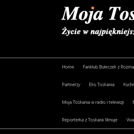
Home
Fanklub Bułeczek z Rozm
Partnerzy
Eko Toskania
Kuchn
Moja Toskania w radio i telewizji
Reporterka z Toskanii filmuje
Viva