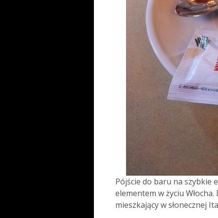
Pójście do baru na szybkie 
elementem w życiu Włocha. 
mieszkający w słonecznej Ital