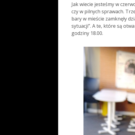
Jak wiecie jesteśmy w czerw
czy w pilnych sprawach. Trz
bary w mieście zamknęły dzi
sytuacji”. A te, które są ot
godziny 18.00.