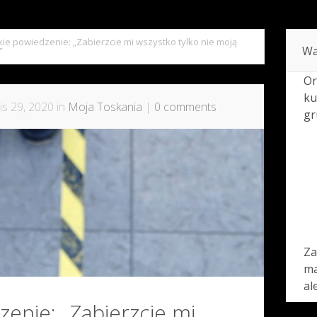
ie powiedzenie: „Zabierzcie mi wszystko tylko nie moją
Wa
”
Or
ku
is 29, 2020 in
Moja Toskania
|
0 comments
gr
Za
ma
al
enie: „Zabierzcie mi