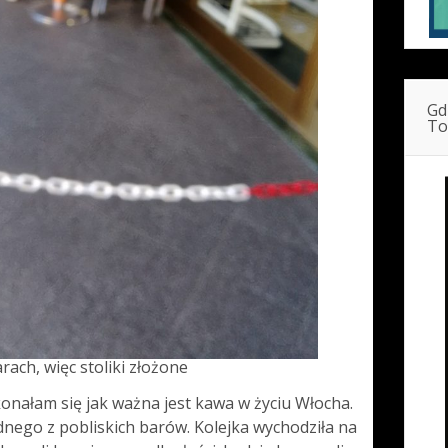
Gd
To
ach, więc stoliki złożone
konałam się jak ważna jest kawa w życiu Włocha.
dnego z pobliskich barów. Kolejka wychodziła na