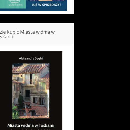
zie kupić Miasta widma w
skanii