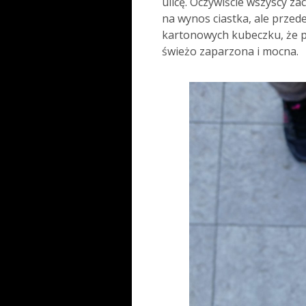
ulicę. Oczywiście wszyscy za
na wynos ciastka, ale przed
kartonowych kubeczku, że p
świeżo zaparzona i mocna.