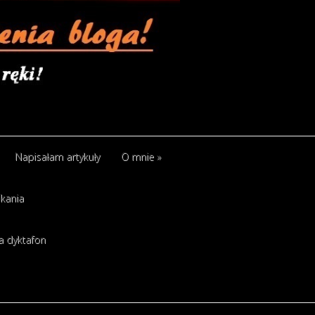
Napisałam artykuły
O mnie
»
kania
a dyktafon