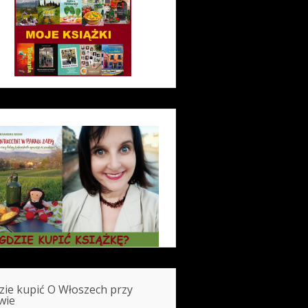
zie kupić O Włoszech przy
wie