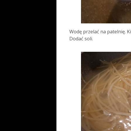
Wodę przelać na patelnię. K
Dodać soli.