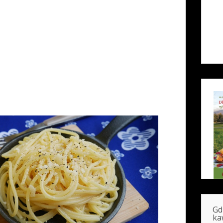
Gd
ka