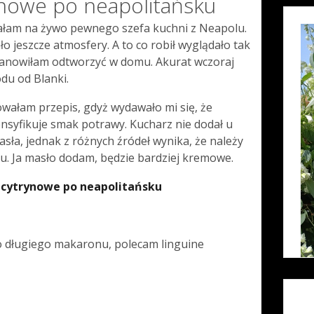
ynowe po neapolitańsku
dałam na żywo pewnego szefa kuchni z Neapolu.
o jeszcze atmosfery. A to co robił wyglądało tak
tanowiłam odtworzyć w domu. Akurat wczoraj
odu od Blanki.
wałam przepis, gdyż wydawało mi się, że
ensyfikuje smak potrawy. Kucharz nie dodał u
masła, jednak z różnych źródeł wynika, że należy
u. Ja masło dodam, będzie bardziej kremowe.
 cytrynowe po neapolitańsku
o długiego makaronu, polecam linguine