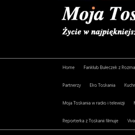
Home
Fanklub Bułeczek z Rozm
Partnerzy
Eko Toskania
Kuchn
Moja Toskania w radio i telewizji
Reporterka z Toskanii filmuje
Viva