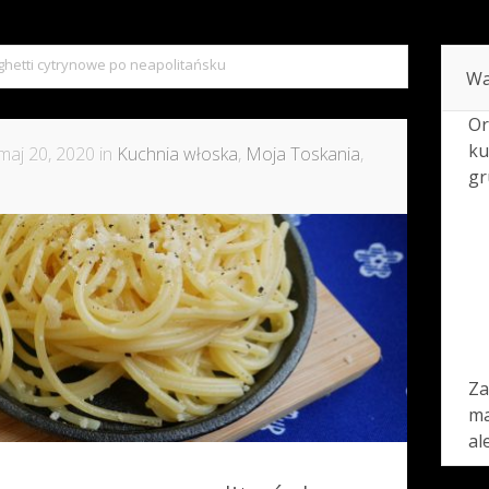
hetti cytrynowe po neapolitańsku
Wa
Or
ku
maj 20, 2020 in
Kuchnia włoska
,
Moja Toskania
,
gr
Za
ma
al