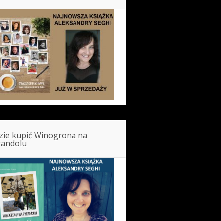
zie kupić Winogrona na
randolu