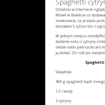
Spaghetti cytr
Ostatnio w internecie oglą
Mówił w dialekcie co dodawał
smakowicie, że przepis pos
dostałam 5 cytryn bio z ogr
W jednym miejscu zmodyfiko
dodanie soku z cytryny zint
siebie natki pietruszki ani 
ją dodać. On robi po swojem
Spaghetti
Składniki:
400 g spaghetti bądź inneg
1,5 l wody
3 cytryny