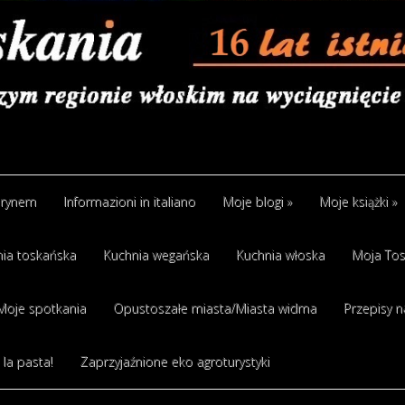
arynem
Informazioni in italiano
Moje blogi
»
Moje książki
»
ia toskańska
Kuchnia wegańska
Kuchnia włoska
Moja Tos
Moje spotkania
Opustoszałe miasta/Miasta widma
Przepisy n
 la pasta!
Zaprzyjaźnione eko agroturystyki