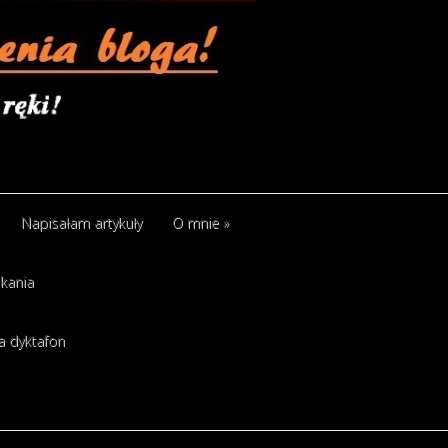
Napisałam artykuły
O mnie
»
kania
a dyktafon