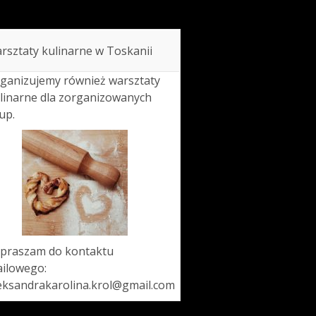
rsztaty kulinarne w Toskanii
ganizujemy również warsztaty
linarne dla zorganizowanych
up.
praszam do kontaktu
ilowego:
eksandrakarolina.krol@gmail.com