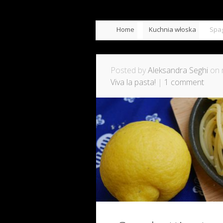
Home
Kuchnia włoska
Spag
Posted by
Aleksandra Seghi
on 
Viva la pasta!
|
1 comment