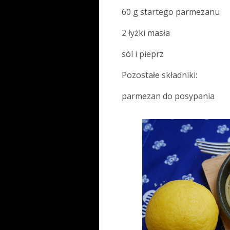
60 g startego parmezanu
2 łyżki masła
sól i pieprz
Pozostałe składniki:
parmezan do posypania