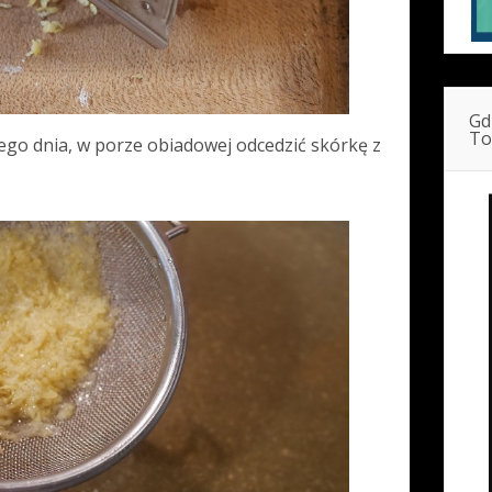
Gd
To
go dnia, w porze obiadowej odcedzić skórkę z