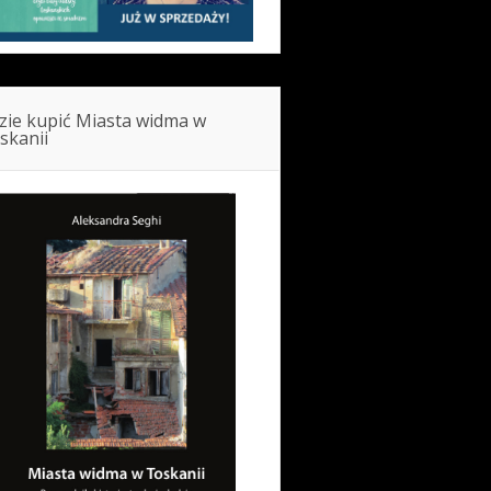
zie kupić Miasta widma w
skanii