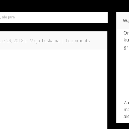
, ale jare
Wa
Or
ku
ie 29, 2018 in
Moja Toskania
|
0 comments
gr
Za
ma
al