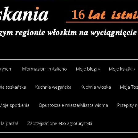
arynem
Informazioni in italiano
Moje blogi
»
Moje książki
»
ia toskańska
Kuchnia wegańska
Kuchnia włoska
Moja Tos
Moje spotkania
Opustoszałe miasta/Miasta widma
Przepisy n
 la pasta!
Zaprzyjaźnione eko agroturystyki