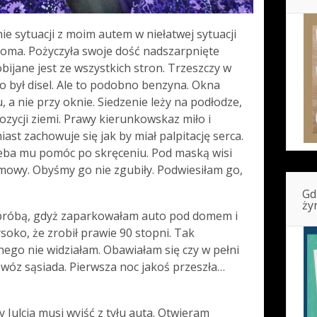
e sytuacji z moim autem w niełatwej sytuacji
oma. Pożyczyła swoje dość nadszarpnięte
bijane jest ze wszystkich stron. Trzeszczy w
o był disel. Ale to podobno benzyna. Okna
, a nie przy oknie. Siedzenie leży na podłodze,
ozycji ziemi. Prawy kierunkowskaz miło i
ast zachowuje się jak by miał palpitację serca.
rzeba mu pomóc po skręceniu. Pod maską wisi
mowy. Obyśmy go nie zgubiły. Podwiesiłam go,
Gd
ży
 próbą, gdyż zaparkowałam auto pod domem i
oko, że zrobił prawie 90 stopni. Tak
ego nie widziałam. Obawiałam się czy w pełni
y wóz sąsiada. Pierwsza noc jakoś przeszła…
y Julcia musi wyjść z tyłu auta. Otwieram