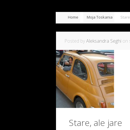
Home
Moja Toskania
Stare
Posted by
Aleksandra Seghi
on s
Stare, ale jare