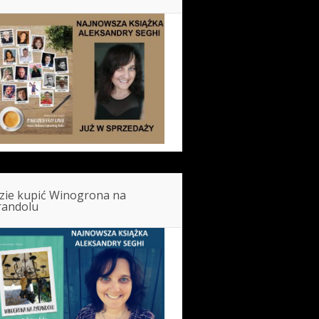
zie kupić Winogrona na
randolu