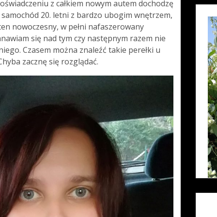
doświadczeniu z całkiem nowym autem dochodzę
y samochód 20. letni z bardzo ubogim wnętrzem,
ż ten nowoczesny, w pełni nafaszerowany
anawiam się nad tym czy następnym razem nie
niego. Czasem można znaleźć takie perełki u
hyba zacznę się rozglądać.