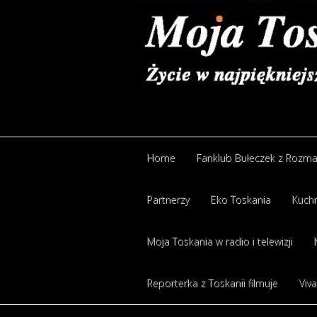
Home
Fanklub Bułeczek z Rozm
Partnerzy
Eko Toskania
Kuchn
Moja Toskania w radio i telewizji
Reporterka z Toskanii filmuje
Viva