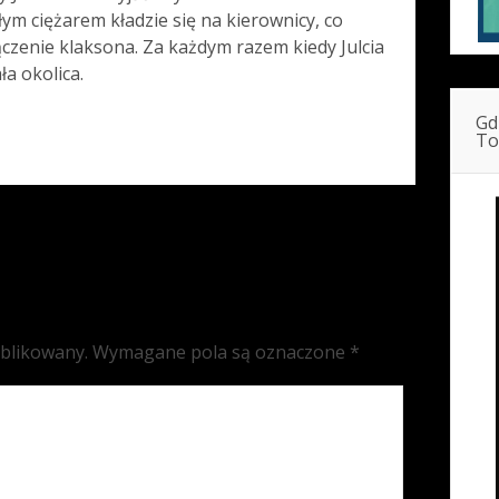
łym ciężarem kładzie się na kierownicy, co
zenie klaksona. Za każdym razem kiedy Julcia
ła okolica.
Gd
To
ublikowany.
Wymagane pola są oznaczone
*