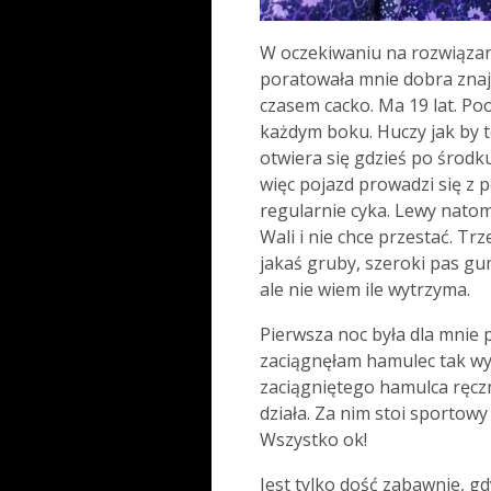
W oczekiwaniu na rozwiązani
poratowała mnie dobra znaj
czasem cacko. Ma 19 lat. Poo
każdym boku. Huczy jak by t
otwiera się gdzieś po środku
więc pojazd prowadzi się z p
regularnie cyka. Lewy natomi
Wali i nie chce przestać. T
jakaś gruby, szeroki pas gu
ale nie wiem ile wytrzyma.
Pierwsza noc była dla mnie
zaciągnęłam hamulec tak wys
zaciągniętego hamulca ręczn
działa. Za nim stoi sportow
Wszystko ok!
Jest tylko dość zabawnie, gd