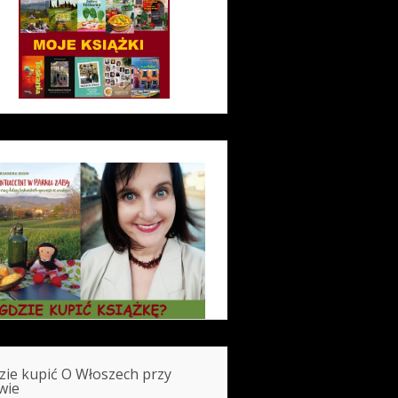
zie kupić O Włoszech przy
wie