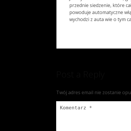
przednie siedzenie, które ca
powoduje automatyczne włąc
wychodzi z auta wie o tym ca
Post a Reply
Twój adres email nie zostanie op