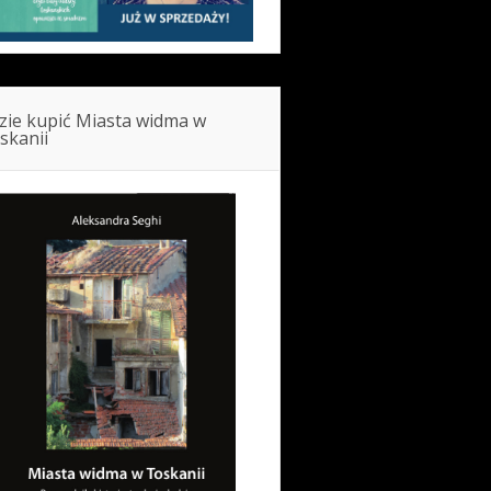
zie kupić Miasta widma w
skanii