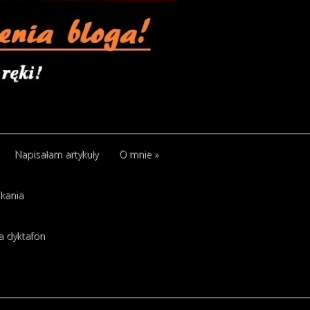
Napisałam artykuły
O mnie
»
kania
a dyktafon