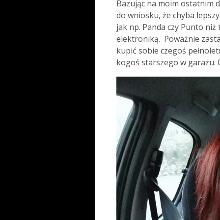
Bazując na moim ostatnim 
do wniosku, że chyba lepsz
jak np. Panda czy Punto ni
elektroniką. Poważnie zast
kupić sobie czegoś pełnolet
kogoś starszego w garażu. C