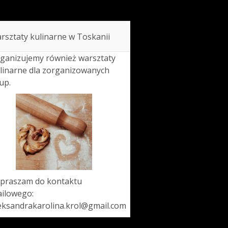
rsztaty kulinarne w Toskanii
ganizujemy również warsztaty
linarne dla zorganizowanych
up.
praszam do kontaktu
ilowego:
eksandrakarolina.krol@gmail.com