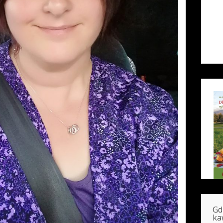
Gd
ka