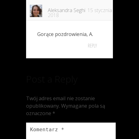
Aleksandra Seghi
15 stycznia
2018
Gorące pozdrowienia, A.
REPLY
Post a Reply
Twój adres email nie zostanie
opublikowany.
Wymagane pola są
oznaczone
*