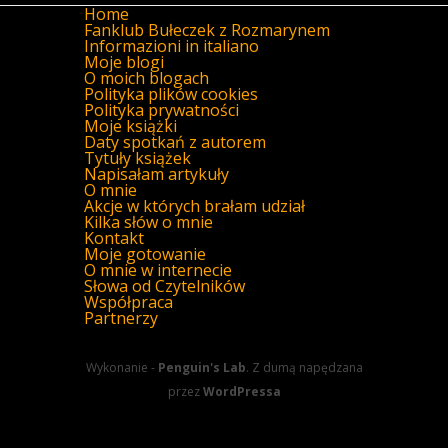
Home
Fanklub Bułeczek z Rozmarynem
Informazioni in italiano
Moje blogi
O moich blogach
Polityka plików cookies
Polityka prywatności
Moje książki
Daty spotkań z autorem
Tytuły książek
Napisałam artykuły
O mnie
Akcje w których brałam udział
Kilka słów o mnie
Kontakt
Moje gotowanie
O mnie w internecie
Słowa od Czytelników
Współpraca
Partnerzy
Wykonanie -
Penguin's Lab
. Z dumą napędzana
przez
WordPressa