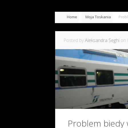
Home
Moja Toskania
Prob
Posted by
Aleksandra Seghi
on l
Problem biedy