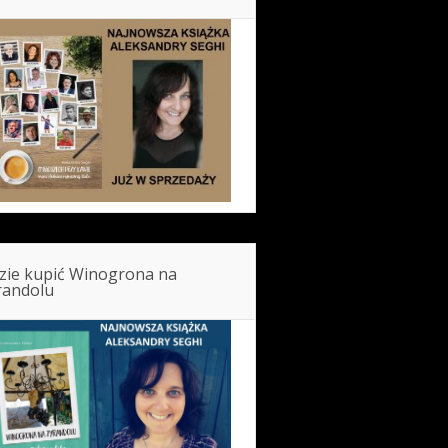
zie kupić Winogrona na
randolu