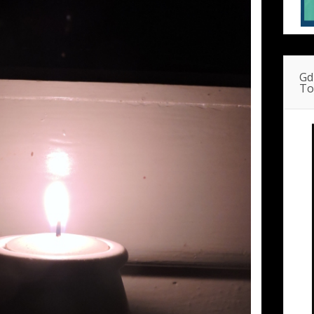
Gd
To