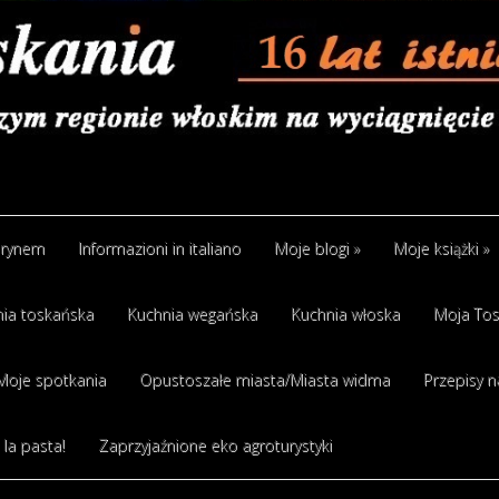
arynem
Informazioni in italiano
Moje blogi
»
Moje książki
»
ia toskańska
Kuchnia wegańska
Kuchnia włoska
Moja Tos
Moje spotkania
Opustoszałe miasta/Miasta widma
Przepisy n
 la pasta!
Zaprzyjaźnione eko agroturystyki