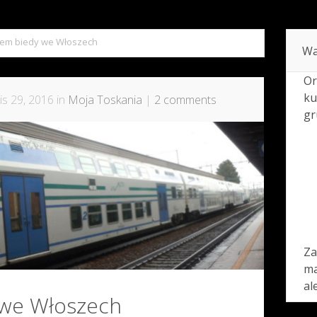
lem biedy we Włoszech
Wa
Or
ku
is 29, 2016 in
Moja Toskania
|
2 comments
gr
Za
ma
al
 we Włoszech