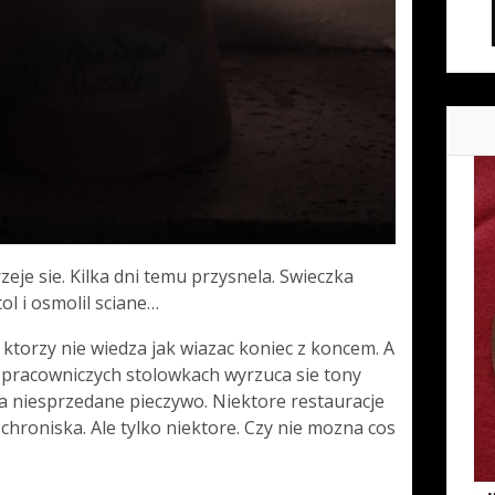
zeje sie. Kilka dni temu przysnela. Swieczka
tol i osmolil sciane…
i, ktorzy nie wiedza jak wiazac koniec z koncem. A
 pracowniczych stolowkach wyrzuca sie tony
ja niesprzedane pieczywo. Niektore restauracje
chroniska. Ale tylko niektore. Czy nie mozna cos