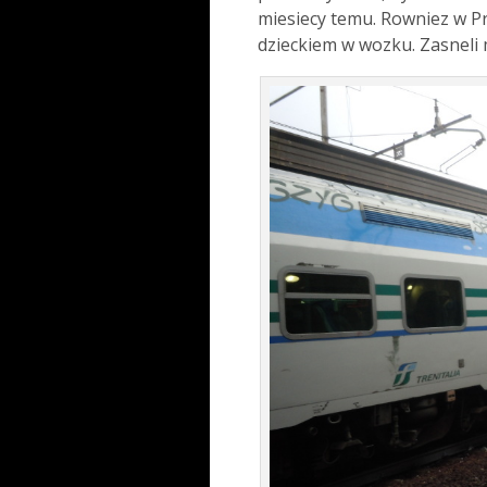
miesiecy temu. Rowniez w Pra
dzieckiem w wozku. Zasneli 