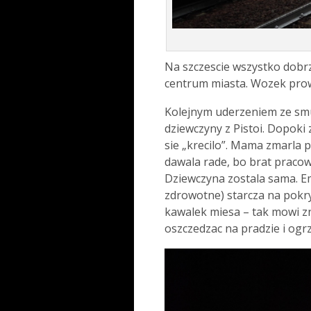
Na szczescie wszystko dobrz
centrum miasta. Wozek prow
Kolejnym uderzeniem ze smu
dziewczyny z Pistoi. Dopoki 
sie „krecilo”. Mama zmarla p
dawala rade, bo brat pracow
Dziewczyna zostala sama. E
zdrowotne) starcza na pokr
kawalek miesa – tak mowi zn
oszczedzac na pradzie i ogr