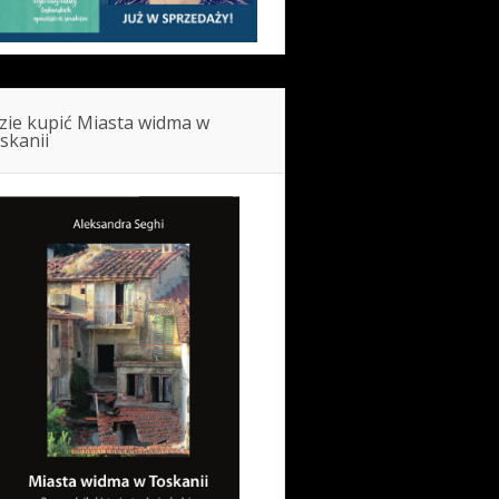
zie kupić Miasta widma w
skanii