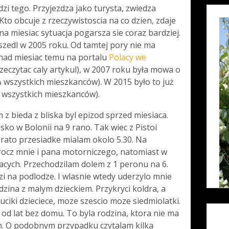
dzi tego. Przyjezdza jako turysta, zwiedza
 Kto obcuje z rzeczywistoscia na co dzien, zdaje
na miesiac sytuacja pogarsza sie coraz bardziej.
szedl w 2005 roku. Od tamtej pory nie ma
onad miesiac temu na portalu
Polacy we
rzeczytac caly artykul), w 2007 roku była mowa o
1% wszystkich mieszkanców). W 2015 było to już
% wszystkich mieszkanców).
z bieda z bliska byl epizod sprzed miesiaca.
sko w Bolonii na 9 rano. Tak wiec z Pistoi
rato przesiadke mialam okolo 5.30. Na
rocz mnie i pana motorniczego, natomiast w
acych. Przechodzilam dolem z 1 peronu na 6.
zi na podlodze. I wlasnie wtedy uderzylo mnie
odzina z malym dzieckiem. Przykryci koldra, a
Buciki dzieciece, moze szescio moze siedmiolatki.
cy od lat bez domu. To byla rodzina, ktora nie ma
om. O podobnym przypadku czytalam kilka