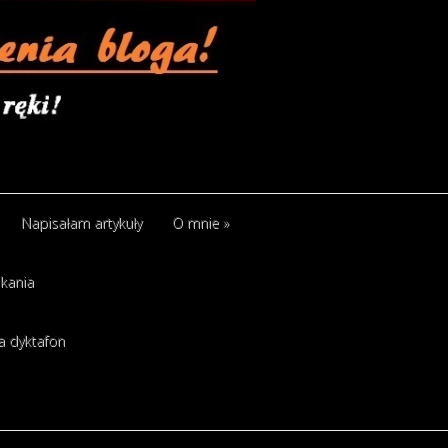
Napisałam artykuły
O mnie
»
kania
a dyktafon