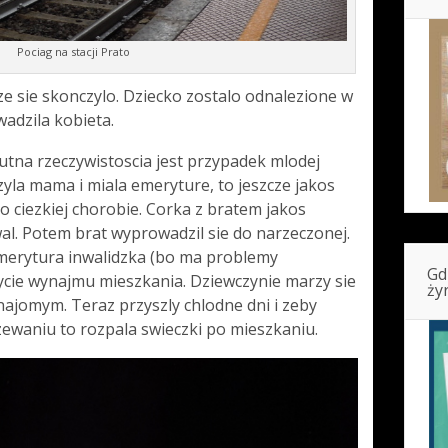
Pociag na stacji Prato
e sie skonczylo. Dziecko zostalo odnalezione w
adzila kobieta.
tna rzeczywistoscia jest przypadek mlodej
zyla mama i miala emeryture, to jeszcze jakos
o ciezkiej chorobie. Corka z bratem jakos
al. Potem brat wyprowadzil sie do narzeczonej.
merytura inwalidzka (bo ma problemy
Gd
ycie wynajmu mieszkania. Dziewczynie marzy sie
ży
ajomym. Teraz przyszly chlodne dni i zeby
zewaniu to rozpala swieczki po mieszkaniu.