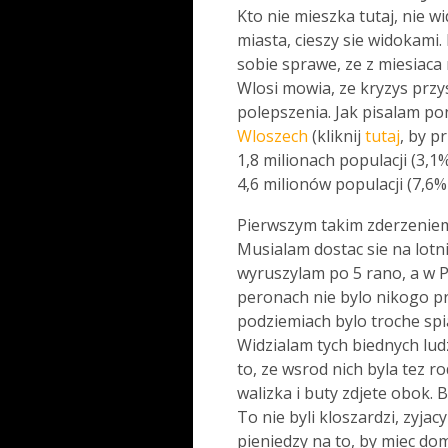
Kto nie mieszka tutaj, nie wi
miasta, cieszy sie widokami.
sobie sprawe, ze z miesiaca 
Wlosi mowia, ze kryzys przy
polepszenia. Jak pisalam p
Wloszech
(kliknij
tutaj
, by p
1,8 milionach populacji (3,
4,6 milionów populacji (7,6
Pierwszym takim zderzeniem 
Musialam dostac sie na lotni
wyruszylam po 5 rano, a w P
peronach nie bylo nikogo p
podziemiach bylo troche spi
Widzialam tych biednych lud
to, ze wsrod nich byla tez r
walizka i buty zdjete obok. 
To nie byli kloszardzi, zyja
pieniedzy na to, by miec d