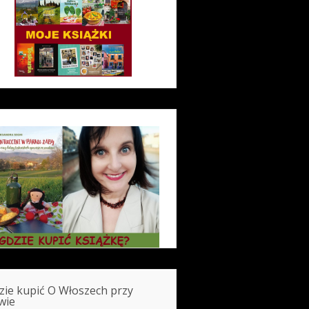
zie kupić O Włoszech przy
wie