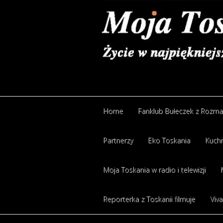
Home
Fanklub Bułeczek z Rozm
Partnerzy
Eko Toskania
Kuchn
Moja Toskania w radio i telewizji
Reporterka z Toskanii filmuje
Viva