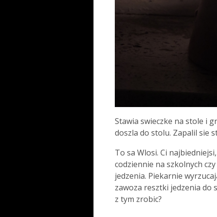
Stawia swieczke na stole i gr
doszla do stolu. Zapalil sie s
To sa Wlosi. Ci najbiedniejs
codziennie na szkolnych czy
jedzenia. Piekarnie wyrzuca
zawoza resztki jedzenia do s
z tym zrobic?