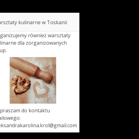
rsztaty kulinarne w Toskanii
ganizujemy również warsztaty
linarne dla zorganizowanych
up.
praszam do kontaktu
ilowego:
eksandrakarolina.krol@gmail.com