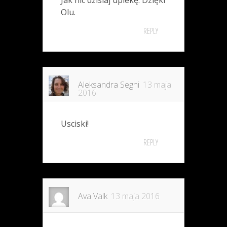
Jak nic dzisiaj upiekę. Dzięki
Olu.
REPLY
Aleksandra Seghi
13 maja
2016
Usciski!
REPLY
Ava Valk
13 maja 2016