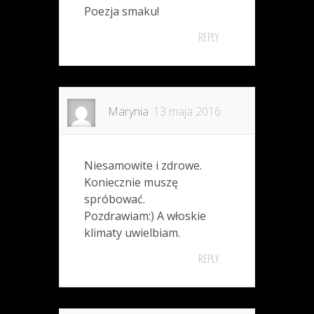
Poezja smaku!
REPLY
Marynia
13 maja 2016
Niesamowite i zdrowe.
Koniecznie muszę
spróbować.
Pozdrawiam:) A włoskie
klimaty uwielbiam.
REPLY