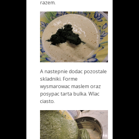
razem.
A nastepnie dodac pozostale
skladniki. Forme
wysmarowac maslem oraz
posypac tarta bulka. Wlac
ciasto.