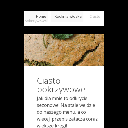
Home
Kuchnia włoska
Ciasto
pokrzywowe
Ciasto
pokrzywowe
Jak dla mnie to odkrycie
sezonowe! Na stale wejdzie
do naszego menu, a co
wiecej: przepis zatacza coraz
wieksze kregi!