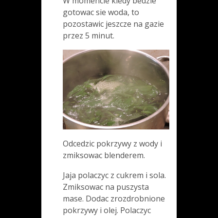
W momencie kiedy bedzie
gotowac sie woda, to
pozostawic jeszcze na gazie
przez 5 minut.
Odcedzic pokrzywy z wody i
zmiksowac blenderem.
Jaja polaczyc z cukrem i sola.
Zmiksowac na puszysta
mase. Dodac zrozdrobnione
pokrzywy i olej. Polaczyc