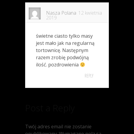
Nasza Polana
12 kwietnia
2019
świetne ciasto tylko masy
jest mało jak na regularną
tortownicę. Następnym
razem zrobię podwójną
ilość. pozdrowienia
REPLY
Post a Reply
Twój adres email nie zostanie
opublikowany.
Wymagane pola są