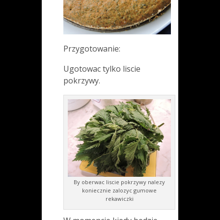
Przygotowanie:
Ugotowac tylko liscie
pokrzywy.
By oberwac liscie pokrzywy nalezy
koniecznie zalozyc gumowe
rekawiczki