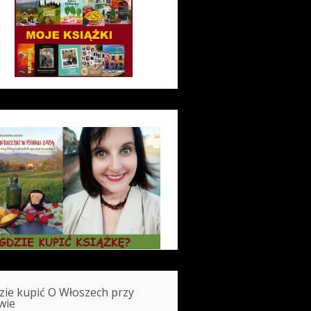
zie kupić O Włoszech przy
wie