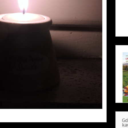
Gd
ka