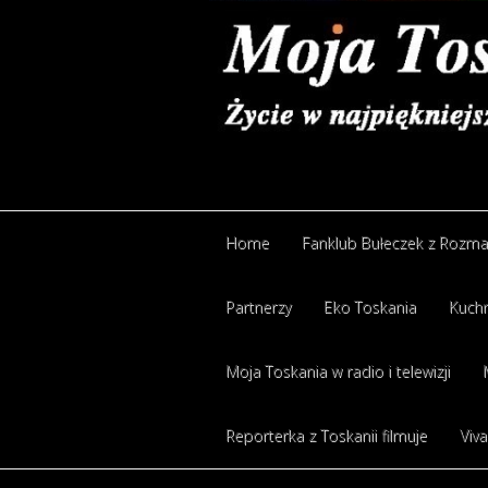
Home
Fanklub Bułeczek z Rozm
Partnerzy
Eko Toskania
Kuchn
Moja Toskania w radio i telewizji
Reporterka z Toskanii filmuje
Viva