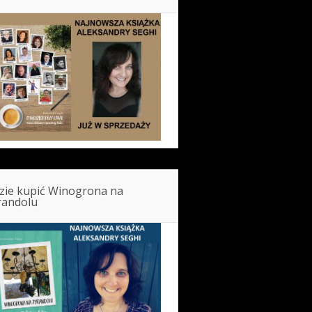
zie kupić Winogrona na
randolu