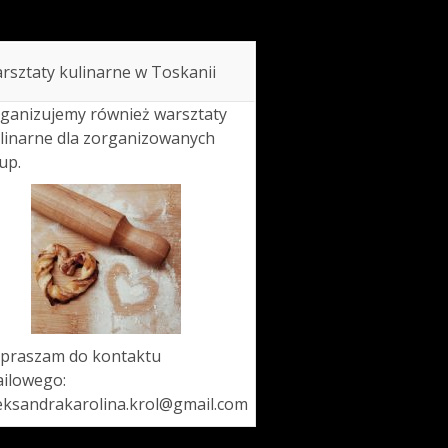
rsztaty kulinarne w Toskanii
ganizujemy również warsztaty
linarne dla zorganizowanych
up.
praszam do kontaktu
ilowego:
eksandrakarolina.krol@gmail.com