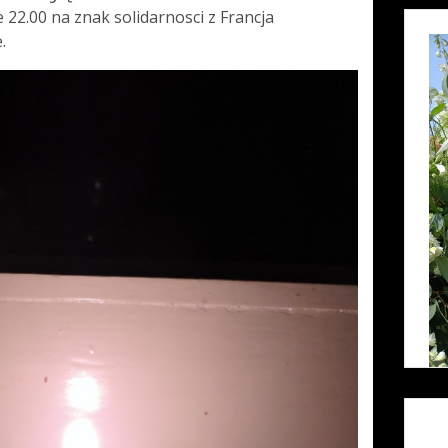
 22.00 na znak solidarnosci z Francja
.