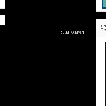
Gd
To