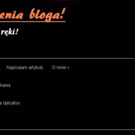
Napisałam artykuły
O mnie
»
kania
a dyktafon