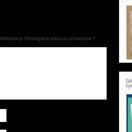
ublikowany.
Wymagane pola są oznaczone
*
Gd
ży