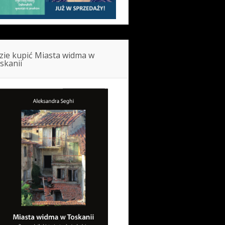
zie kupić Miasta widma w
skanii