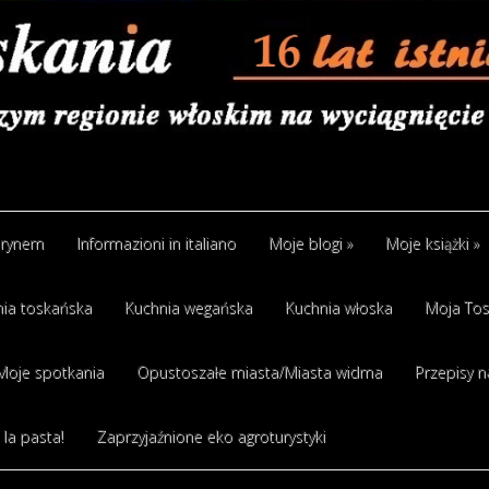
arynem
Informazioni in italiano
Moje blogi
»
Moje książki
»
ia toskańska
Kuchnia wegańska
Kuchnia włoska
Moja Tos
Moje spotkania
Opustoszałe miasta/Miasta widma
Przepisy n
 la pasta!
Zaprzyjaźnione eko agroturystyki