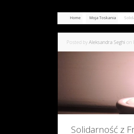
Home
Moja Toskania
Solid
Posted by
Aleksandra Seghi
on l
Solidarność z F