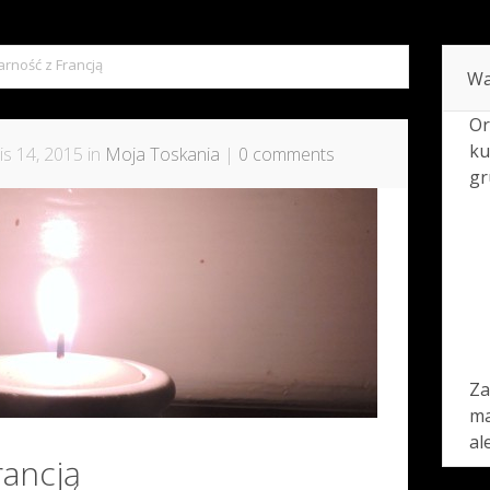
arność z Francją
Wa
Or
ku
is 14, 2015 in
Moja Toskania
|
0 comments
gr
Za
ma
al
rancją