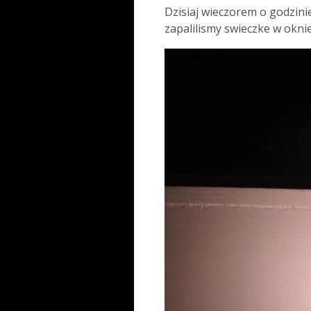
Dzisiaj wieczorem o godzinie
zapalilismy swieczke w oknie