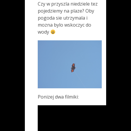
Czy w przyszla niedziele tez
pojedziemy na plaze? Oby
pogoda sie utrzymala i
mozna bylo wskoczyc do
wody
Ponizej dwa filmiki: