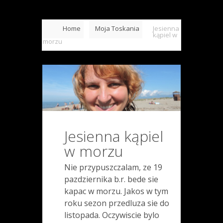
Home
Moja Toskania
Jesienna
kąpiel w
morzu
Jesienna kąpiel
w morzu
Nie przypuszczalam, ze 19
pazdziernika b.r. bede sie
kapac w morzu. Jakos w tym
roku sezon przedluza sie do
listopada. Oczywiscie bylo