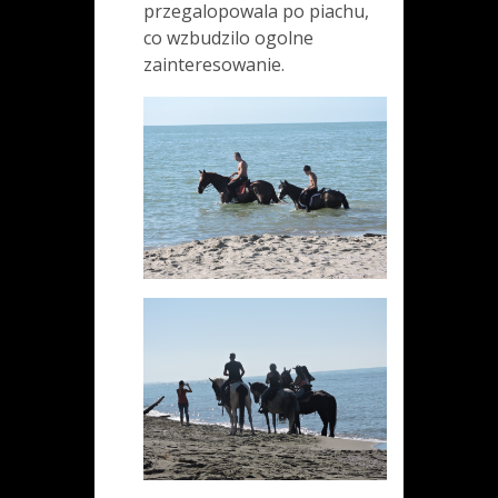
przegalopowala po piachu,
co wzbudzilo ogolne
zainteresowanie.