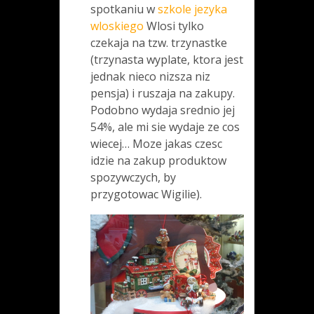
spotkaniu w
szkole jezyka
wloskiego
Wlosi tylko
czekaja na tzw. trzynastke
(trzynasta wyplate, ktora jest
jednak nieco nizsza niz
pensja) i ruszaja na zakupy.
Podobno wydaja srednio jej
54%, ale mi sie wydaje ze cos
wiecej… Moze jakas czesc
idzie na zakup produktow
spozywczych, by
przygotowac Wigilie).