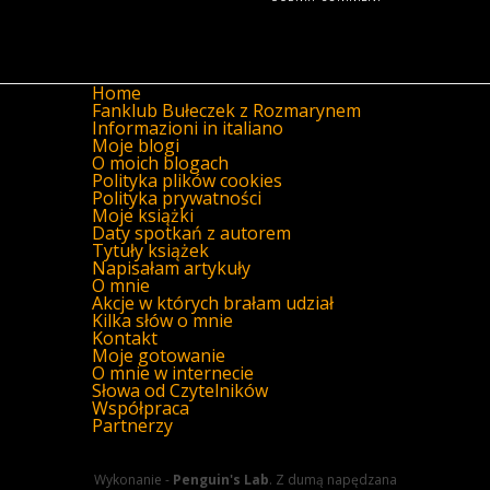
Home
Fanklub Bułeczek z Rozmarynem
Informazioni in italiano
Moje blogi
O moich blogach
Polityka plików cookies
Polityka prywatności
Moje książki
Daty spotkań z autorem
Tytuły książek
Napisałam artykuły
O mnie
Akcje w których brałam udział
Kilka słów o mnie
Kontakt
Moje gotowanie
O mnie w internecie
Słowa od Czytelników
Współpraca
Partnerzy
Wykonanie -
Penguin's Lab
. Z dumą napędzana