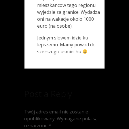
mieszkancow tego regionu
wyjedzie za granice. Wydadza
oni na wakacje okolo 1000
euro (na osobe).
Jednym slowem idzie ku
lepszemu. Mamy powod do
szerszego usmiechu
Post a Reply
Twój adres email nie zostanie
opublikowany.
Wymagane pola są
oznaczone
*