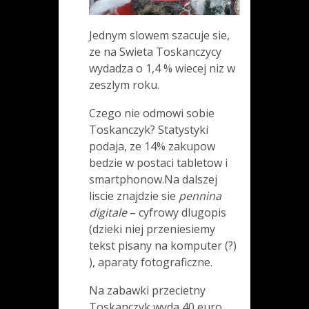
Jednym slowem szacuje sie,
ze na Swieta Toskanczycy
wydadza o 1,4 % wiecej niz w
zeszlym roku.
Czego nie odmowi sobie
Toskanczyk? Statystyki
podaja, ze 14% zakupow
bedzie w postaci tabletow i
smartphonow.Na dalszej
liscie znajdzie sie
pennina
digitale
– cyfrowy dlugopis
(dzieki niej przeniesiemy
tekst pisany na komputer (?)
), aparaty fotograficzne.
Na zabawki przecietny
Toskanczyk wyda 40 euro.