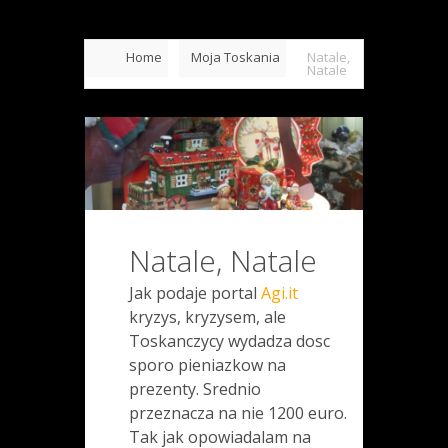
Home
Moja Toskania
Natale,
Natale
Natale, Natale
Jak podaje portal
Agi.it
kryzys, kryzysem, ale
Toskanczycy wydadza dosc
sporo pieniazkow na
prezenty. Srednio
przeznacza na nie 1200 euro.
Tak jak opowiadalam na