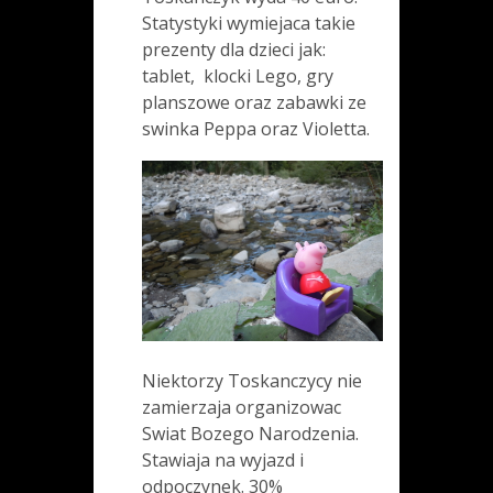
Statystyki wymiejaca takie
prezenty dla dzieci jak:
tablet, klocki Lego, gry
planszowe oraz zabawki ze
swinka Peppa oraz Violetta.
Niektorzy Toskanczycy nie
zamierzaja organizowac
Swiat Bozego Narodzenia.
Stawiaja na wyjazd i
odpoczynek. 30%