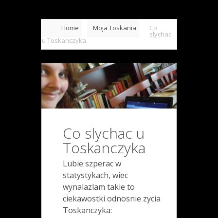
Home
Moja Toskania
Co
slychac
u Toskanczyka
Co slychac u
Toskanczyka
Lubie szperac w
statystykach, wiec
wynalazlam takie to
ciekawostki odnosnie zycia
Toskanczyka: