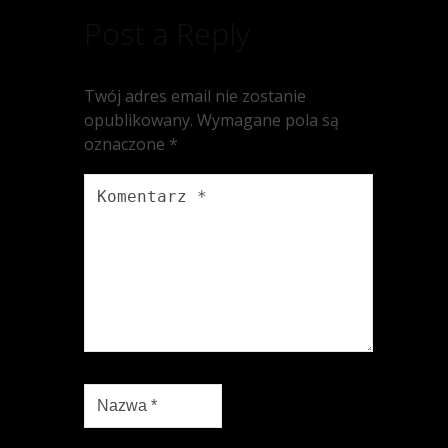
Post a Reply
Twój adres email nie zostanie
opublikowany.
Wymagane pola są
oznaczone
*