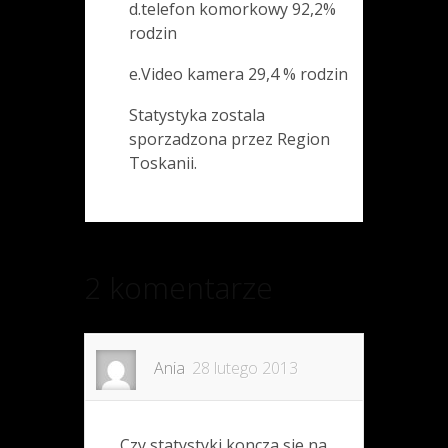
d.telefon komorkowy 92,2%
rodzin
e.Video kamera 29,4 % rodzin
Statystyka zostala
sporzadzona przez Region
Toskanii.
2 komentarze
Ania
28 lutego 2013
Czy statystyki koncza sie na