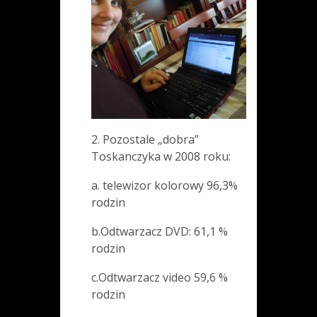
2. Pozostale „dobra”
Toskanczyka w 2008 roku:
a. telewizor kolorowy 96,3%
rodzin
b.Odtwarzacz DVD: 61,1 %
rodzin
c.Odtwarzacz video 59,6 %
rodzin