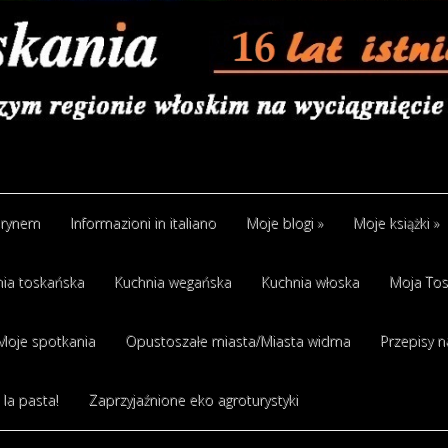
arynem
Informazioni in italiano
Moje blogi
»
Moje książki
»
ia toskańska
Kuchnia wegańska
Kuchnia włoska
Moja Tos
Moje spotkania
Opustoszałe miasta/Miasta widma
Przepisy n
 la pasta!
Zaprzyjaźnione eko agroturystyki