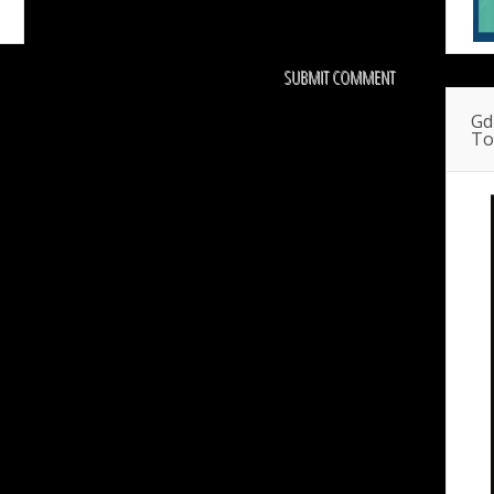
Gd
To