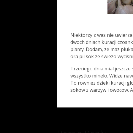
Niektorzy z was nie uwierza
dwoch dniach kuracji czosnk
plamy. Dodam, ze maz plukal
ora pil sok ze swiezo wycisni
Trzeciego dnia mial jeszcze
wszystko minelo. Widze nawe
To rowniez dzieki kuracji gl
sokow z warzyw i owocow. A