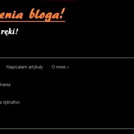
Napisałam artykuły
O mnie
»
kania
a dyktafon