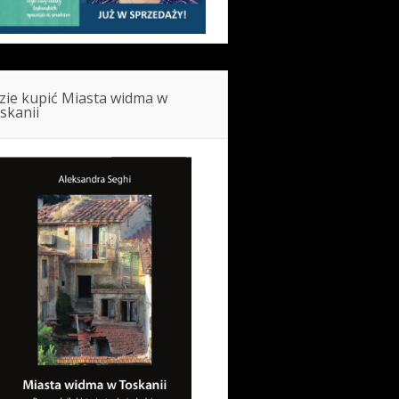
zie kupić Miasta widma w
skanii