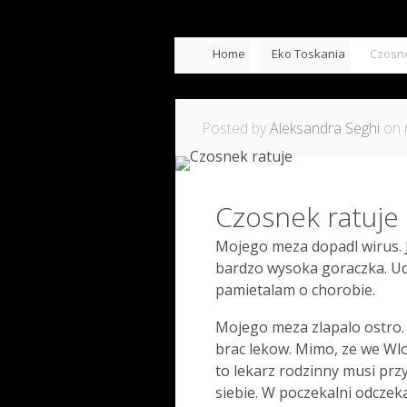
Home
Eko Toskania
Czosne
Posted by
Aleksandra Seghi
on 
Czosnek ratuje
Mojego meza dopadl wirus. J
bardzo wysoka goraczka. Uda
pamietalam o chorobie.
Mojego meza zlapalo ostro.
brac lekow. Mimo, ze we Wlo
to lekarz rodzinny musi przy
siebie. W poczekalni odczeka