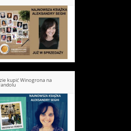
zie kupić Winogrona na
randolu