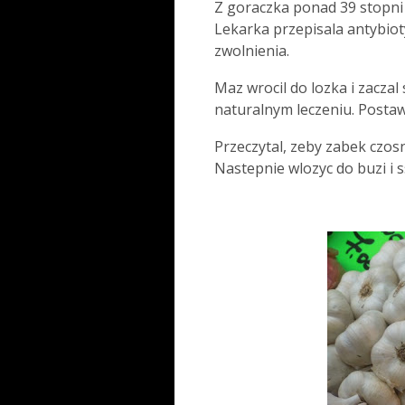
Z goraczka ponad 39 stopni 
Lekarka przepisala antybioty
zwolnienia.
Maz wrocil do lozka i zaczal
naturalnym leczeniu. Postaw
Przeczytal, zeby zabek czos
Nastepnie wlozyc do buzi i s