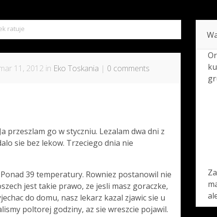
k ratuje
Wa
Or
ku
mar 11, 2012 in
Eko Toskania
|
0 comments
gr
a przeszlam go w styczniu. Lezalam dwa dni z
lo sie bez lekow. Trzeciego dnia nie
Za
 Ponad 39 temperatury. Rowniez postanowil nie
ma
szech jest takie prawo, ze jesli masz goraczke,
al
jechac do domu, nasz lekarz kazal zjawic sie u
lismy poltorej godziny, az sie wreszcie pojawil.