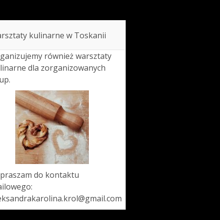
rsztaty kulinarne w Toskanii
ganizujemy również warsztaty
linarne dla zorganizowanych
up.
praszam do kontaktu
ilowego:
eksandrakarolina.krol@gmail.com