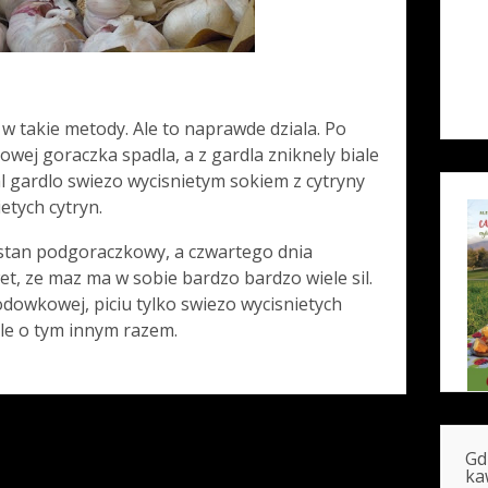
 w takie metody. Ale to naprawde dziala. Po
owej goraczka spadla, a z gardla zniknely biale
 gardlo swiezo wycisnietym sokiem z cytryny
etych cytryn.
 stan podgoraczkowy, a czwartego dnia
t, ze maz ma w sobie bardzo bardzo wiele sil.
odowkowej, piciu tylko swiezo wycisnietych
le o tym innym razem.
Gd
ka