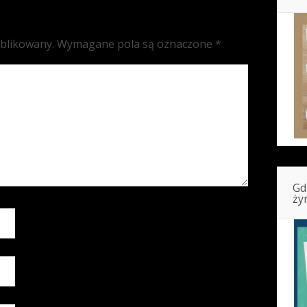
ublikowany.
Wymagane pola są oznaczone
*
Gd
ży