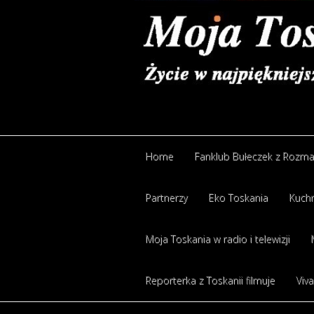
Home
Fanklub Bułeczek z Rozm
Partnerzy
Eko Toskania
Kuchn
Moja Toskania w radio i telewizji
Reporterka z Toskanii filmuje
Viva