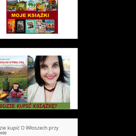
zie kupić O Włoszech przy
wie