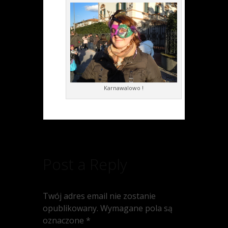
Karnawalowo !
Post a Reply
Twój adres email nie zostanie
opublikowany.
Wymagane pola są
oznaczone
*