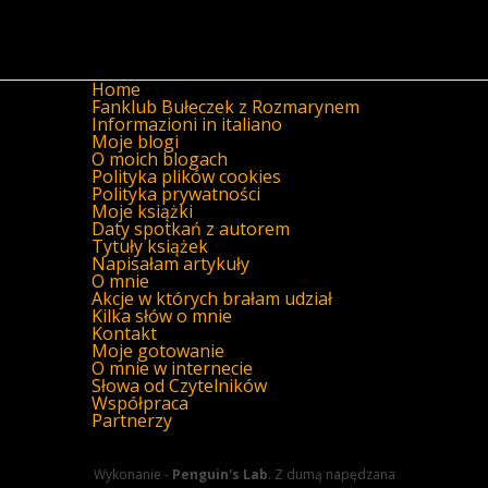
Home
Fanklub Bułeczek z Rozmarynem
Informazioni in italiano
Moje blogi
O moich blogach
Polityka plików cookies
Polityka prywatności
Moje książki
Daty spotkań z autorem
Tytuły książek
Napisałam artykuły
O mnie
Akcje w których brałam udział
Kilka słów o mnie
Kontakt
Moje gotowanie
O mnie w internecie
Słowa od Czytelników
Współpraca
Partnerzy
Wykonanie -
Penguin's Lab
. Z dumą napędzana