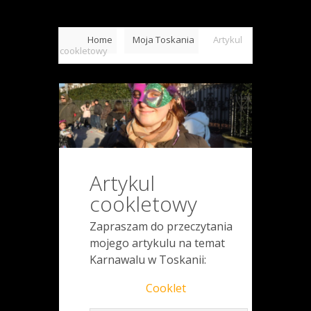
Home
Moja Toskania
Artykul
cookletowy
Artykul
cookletowy
Zapraszam do przeczytania
mojego artykulu na temat
Karnawalu w Toskanii:
Cooklet