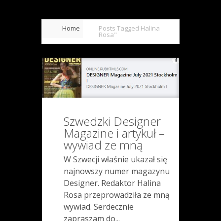
Home
Posts Tagged
Halina
Rosa"
Szwedzki Designer
Magazine i artykuł –
wywiad ze mną
W Szwecji właśnie ukazał się
najnowszy numer magazynu
Designer. Redaktor Halina
Rosa przeprowadziła ze mną
wywiad. Serdecznie
zapraszam do...