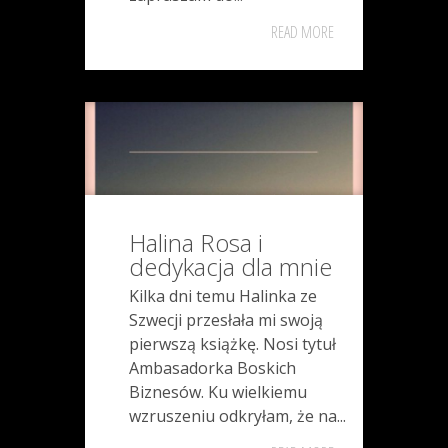
READ MORE
Halina Rosa i
dedykacja dla mnie
Kilka dni temu Halinka ze
Szwecji przesłała mi swoją
pierwszą książkę. Nosi tytuł
Ambasadorka Boskich
Biznesów. Ku wielkiemu
wzruszeniu odkryłam, że na...