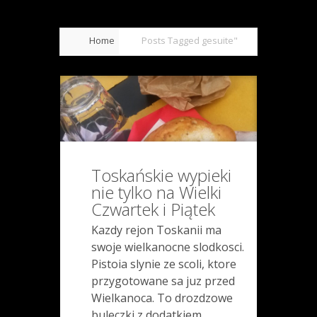
Home
Posts Tagged
gesuite"
Toskańskie wypieki
nie tylko na Wielki
Czwartek i Piątek
Kazdy rejon Toskanii ma
swoje wielkanocne slodkosci.
Pistoia slynie ze scoli, ktore
przygotowane sa juz przed
Wielkanoca. To drozdzowe
buleczki z dodatkiem