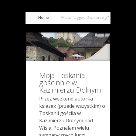
Home
Posts Tagged
Dwa brzegi"
Moja Toskania
gościnnie w
Kazimierzu Dolnym
Przez weekend autorka
ksiazek (przede wszystkim) o
Toskanii gościla w
Kazimierzu Dolnym nad
Wisla. Poznalam wielu
sympatycznych ludzi