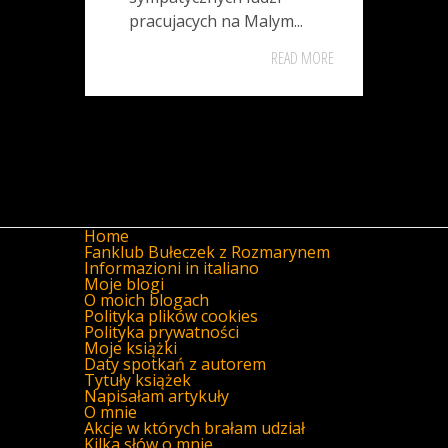
pracujacych na Malym...
READ MORE
Home
Fanklub Bułeczek z Rozmarynem
Informazioni in italiano
Moje blogi
O moich blogach
Polityka plików cookies
Polityka prywatności
Moje książki
Daty spotkań z autorem
Tytuły książek
Napisałam artykuły
O mnie
Akcje w których brałam udział
Kilka słów o mnie