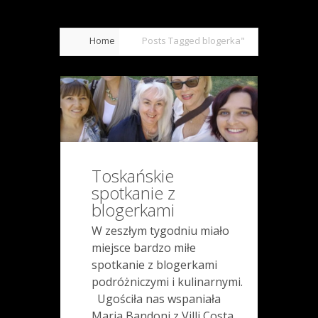
Home
Posts Tagged
blogerka"
Toskańskie
spotkanie z
blogerkami
W zeszłym tygodniu miało
miejsce bardzo miłe
spotkanie z blogerkami
podróżniczymi i kulinarnymi.
Ugościła nas wspaniała
Maria Bandoni z Villi Costa