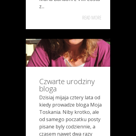
z...
READ MORE
Czwarte urodziny
bloga
Dzisiaj mijaja cztery lata od
kiedy prowadze bloga Moja
Toskania. Niby krotko, ale
od samego poczatku posty
pisane byly codziennie, a
czasem nawet dwa razy