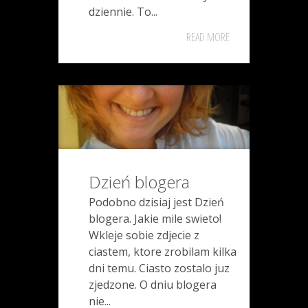
dziennie. To...
READ MORE
Dzień blogera
Podobno dzisiaj jest Dzień
blogera. Jakie mile swieto!
Wkleje sobie zdjecie z
ciastem, ktore zrobilam kilka
dni temu. Ciasto zostalo juz
zjedzone. O dniu blogera
nie...