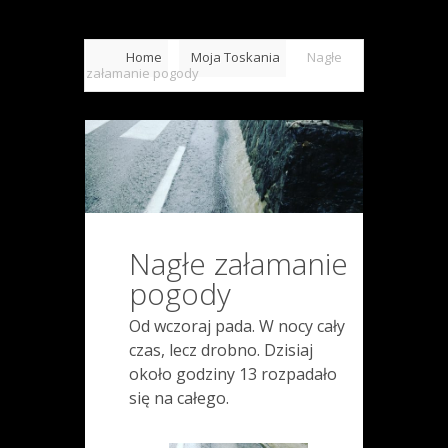
Home
Moja Toskania
Nagłe
załamanie pogody
Nagłe załamanie
pogody
Od wczoraj pada. W nocy cały
czas, lecz drobno. Dzisiaj
około godziny 13 rozpadało
się na całego.