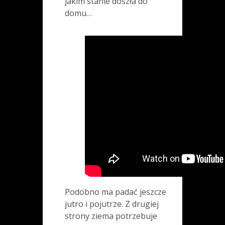
jakim stanie doszła do
domu…
Podobno ma padać jeszcze
jutro i pojutrze. Z drugiej
strony ziema potrzebuje