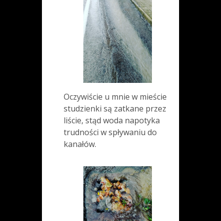
Oczywiście u mnie w mieście
studzienki są zatkane przez
liście, stąd woda napotyka
trudności w spływaniu do
kanałów.