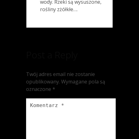
wody. Rzeki są wysuszone,
rośliny zżółkłe….
Post a Reply
Twój adres email nie zostanie
opublikowany.
Wymagane pola są
oznaczone
*