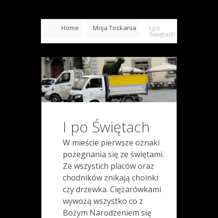
Home
Moja Toskania
I po
Świętach
I po Świętach
W mieście pierwsze oznaki
pożegnania się ze świętami.
Ze wszystich placów oraz
chodników znikają choinki
czy drzewka. Ciężarówkami
wywożą wszystko co z
Bożym Narodzeniem się