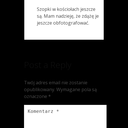
Szopki w kościołach jeszcze
są. Mam nadzieję, że zdążę je
jeszcze obfotografować.
Post a Reply
Twój adres email nie zostanie
opublikowany.
Wymagane pola są
oznaczone
*