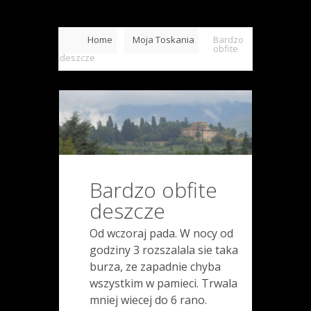
Home
Moja Toskania
Bardzo
obfite
deszcze
Bardzo obfite
deszcze
Od wczoraj pada. W nocy od
godziny 3 rozszalala sie taka
burza, ze zapadnie chyba
wszystkim w pamieci. Trwala
mniej wiecej do 6 rano.