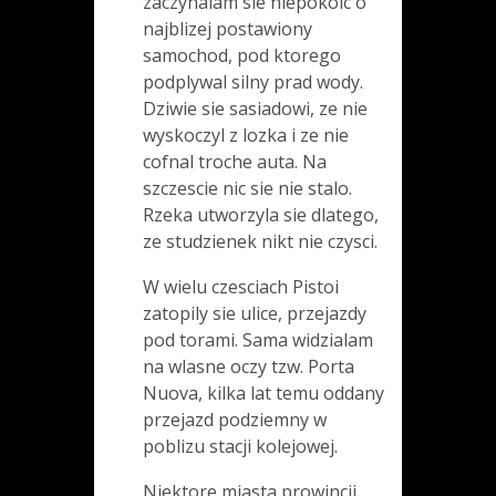
zaczynalam sie niepokoic o
najblizej postawiony
samochod, pod ktorego
podplywal silny prad wody.
Dziwie sie sasiadowi, ze nie
wyskoczyl z lozka i ze nie
cofnal troche auta. Na
szczescie nic sie nie stalo.
Rzeka utworzyla sie dlatego,
ze studzienek nikt nie czysci.
W wielu czesciach Pistoi
zatopily sie ulice, przejazdy
pod torami. Sama widzialam
na wlasne oczy tzw. Porta
Nuova, kilka lat temu oddany
przejazd podziemny w
poblizu stacji kolejowej.
Niektore miasta prowincji