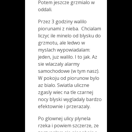
Potem jeszcze grzmialo w
oddali.
Przez 3 godziny walilo
piorunami z nieba. Chcialam
liczyc ile minelo od blysku do
grzmotu, ale ledwo w
myslach wypowiadalam:
jeden, juz walilo. I to jak. Az
sie wlaczaly alarmy
samochodowe (w tym nasz).
W pokoju od piorunow bylo
az bialo. Swiatla uliczne
zgasly wiec na tle czarnej
nocy blyski wygladaly bardzo
efektownie i przerazaly.
Po glownej ulicy plynela
rzeka i powiem szczerze, ze