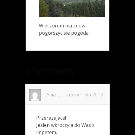
Wieczorem ma znow
pogorszyc sie pogoda.
1 Comment
Ania
21 października 2013
Przerazajace!
Jesien wkroczyla do Was z
impetem.