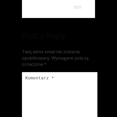
REPLY
Post a Reply
Twój adres email nie zostanie
opublikowany.
Wymagane pola są
oznaczone
*