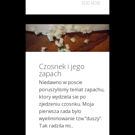
READ MORE
Czosnek i jego
zapach
Niedawno w poscie
poruszylismy temat zapachu,
ktory wydziela sie po
zjedzeniu czosnku. Moja
pierwsza rada bylo
wyeliminowanie tzw.”duszy”.
Tak radzila mi...