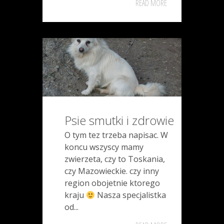
READ MORE
Psie smutki i zdrowie
O tym tez trzeba napisac. W
koncu wszyscy mamy
zwierzeta, czy to Toskania,
czy Mazowieckie. czy inny
region obojetnie ktorego
kraju
Nasza specjalistka
od...