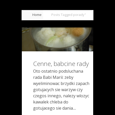
Home
Posts Tagged
porady"
Cenne, babcine rady
Oto ostatnio podsluchana
rada Babi Marii: zeby
wyeliminowac brzydki zapach
gotujacych sie warzyw czy
czegos innego, nalezy wlozyc
kawalek chleba do
gotujacego sie dania....