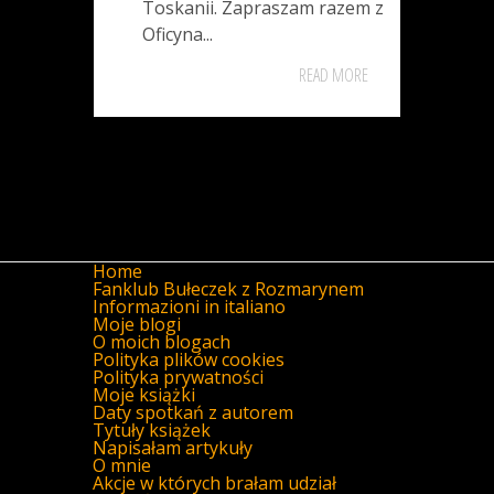
Toskanii. Zapraszam razem z
Oficyna...
READ MORE
Home
Fanklub Bułeczek z Rozmarynem
Informazioni in italiano
Moje blogi
O moich blogach
Polityka plików cookies
Polityka prywatności
Moje książki
Daty spotkań z autorem
Tytuły książek
Napisałam artykuły
O mnie
Akcje w których brałam udział