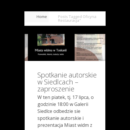
Home
Posts Tagged
Oficyna
Restauracja"
Spotkanie autorskie
w Siedlcach –
zaproszenie
W ten piatek, tj. 17 lipca, o
godzinie 18:00 w Galerii
Siedlce odbedzie sie
spotkanie autorskie i
prezentacja Miast widm z