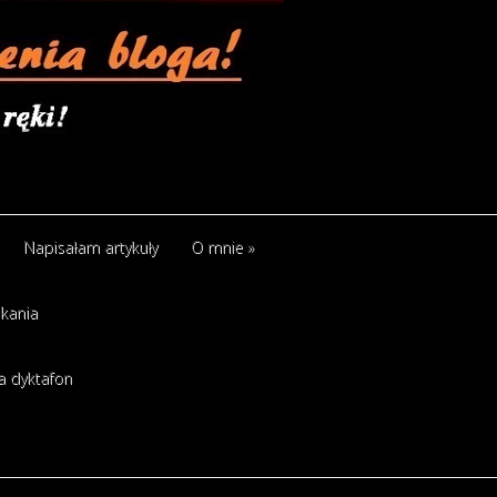
Napisałam artykuły
O mnie
»
kania
a dyktafon