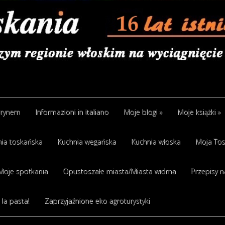
arynem
Informazioni in italiano
Moje blogi
»
Moje książki
»
ia toskańska
Kuchnia wegańska
Kuchnia włoska
Moja Tos
Moje spotkania
Opustoszałe miasta/Miasta widma
Przepisy n
 la pasta!
Zaprzyjaźnione eko agroturystyki