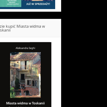
zie kupić Miasta widma w
skanii