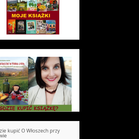
zie kupić O Włoszech przy
wie