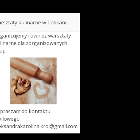
rsztaty kulinarne w Toskanii
ganizujemy również warsztaty
linarne dla zorganizowanych
up.
praszam do kontaktu
ilowego:
eksandrakarolina.krol@gmail.com