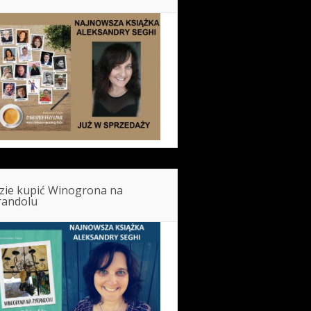
zie kupić Winogrona na
randolu