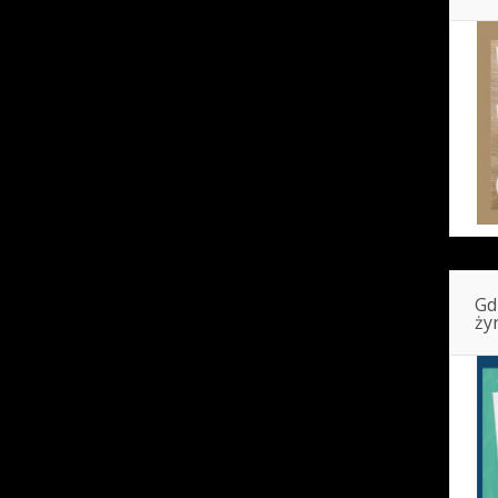
Gd
ży