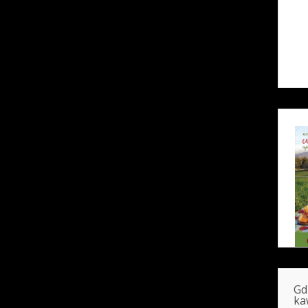
Gd
ka