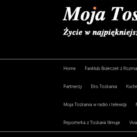
Home
Fanklub Bułeczek z Rozm
Partnerzy
Eko Toskania
Kuchn
Moja Toskania w radio i telewizji
Reporterka z Toskanii filmuje
Viva