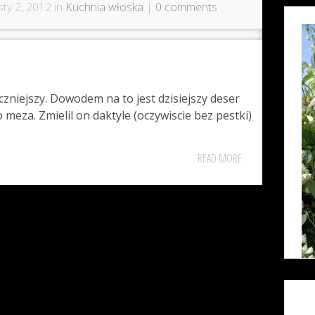
ty 2, 2012 in
Kuchnia włoska
|
0 comments
zniejszy. Dowodem na to jest dzisiejszy deser
eza. Zmielil on daktyle (oczywiscie bez pestki)
READ MORE