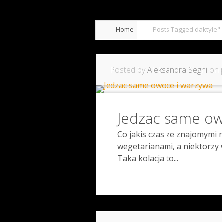
Home
Posts Tagged
daktyle"
Posted by
Aleksandra Seghi
on 
Jedzac same ow
Co jakis czas ze znajomymi 
wegetarianami, a niektorzy 
Taka kolacja to...