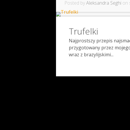
Posted by
Aleksandra Seghi
on s
Trufelki
Najprostszy przepis najsmac
przygotowany przez mojego m
wraz z brazylijskimi...