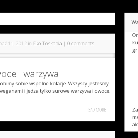
Wa
Or
ku
paź 11, 2012 in
Eko Toskania
|
0 comments
gr
oce i warzywa
robimy sobie wspolne kolacje. Wszyscy jestesmy
weganami i jedza tylko surowe warzywa i owoce.
READ MORE
Za
ma
al